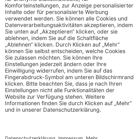
0800 - 633 43 66
Telefon:
info @ mediquick.de
E-Mail:
Services
Hilfe
Serviceversprechen
FAQs
Sprechstundenbedarf
Kontakt
Retoure anmelden
Lob & Kritik
Zertifikat
Rechtliches
AGB
Impressum
Datenschutz
Nachhaltigkeit
E-Rechnung