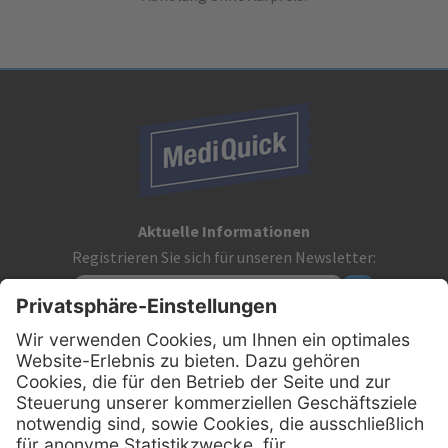
Aktuelle Informationen
Registrieren Sie sich für unseren Newsletter:
Kontakt
MediQuick Arzt- und Krankenhausbedarfshandel GmbH
Hans-Wunderlich-Straße 7
D-49078 Osnabrück