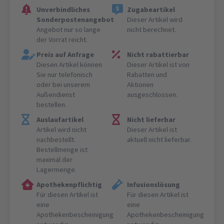
Unverbindliches
Zugabeartikel
Sonderpostenangebot
Dieser Artikel wird
Angebot nur so lange
nicht berechnet.
der Vorrat reicht.
Preis auf Anfrage
Nicht rabattierbar
Diesen Artikel können
Dieser Artikel ist von
Sie nur telefonisch
Rabatten und
oder bei unserem
Aktionen
Außendienst
ausgeschlossen.
bestellen.
Auslaufartikel
Nicht lieferbar
Artikel wird nicht
Dieser Artikel ist
nachbestellt.
aktuell nicht lieferbar.
Bestellmenge ist
maximal der
Lagermenge.
Apothekenpflichtig
Infusionslösung
Für diesen Artikel ist
Für diesen Artikel ist
eine
eine
Apothekenbescheinigung
Apothekenbescheinigung