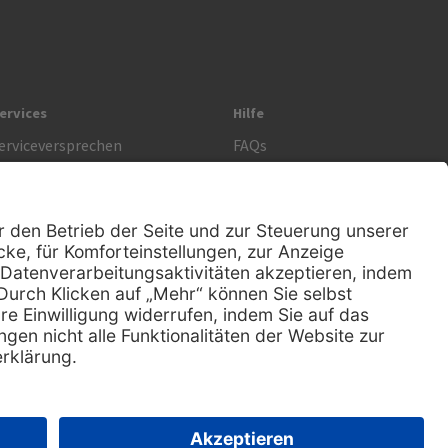
ervices
Hilfe
erviceversprechen
FAQs
prechstundenbedarf
Kontakt
etoure anmelden
Lob & Kritik
Rechtliches
AGB
Impressum
Datenschutz
Nachhaltigkeit
E-Rechnung