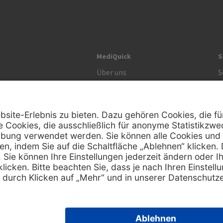
MediQuick
S
Über uns
S
Unsere Werte
S
R
Zertifikat