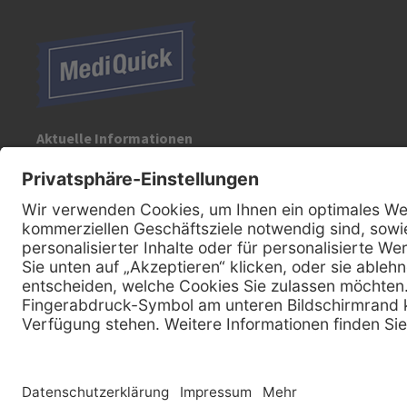
Aktuelle Informationen
Registrieren Sie sich für unseren Newsletter:
Kontakt
MediQuick Arzt- und Krankenhausbedarfshandel GmbH
Hans-Wunderlich-Straße 7
D-49078 Osnabrück
0800 - 633 43 66
Telefon:
info @ mediquick.de
E-Mail: