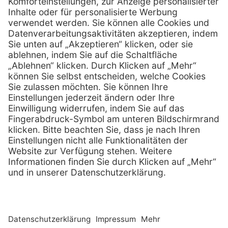
0800 - 633 43 66
Telefon:
info @ mediquick.de
E-Mail:
Services
Hilfe
Serviceversprechen
FAQs
Sprechstundenbedarf
Kontakt
Retoure anmelden
Lob & Kritik
Zertifikat
Rechtliches
AGB
Impressum
Datenschutz
Nachhaltigkeit
E-Rechnung