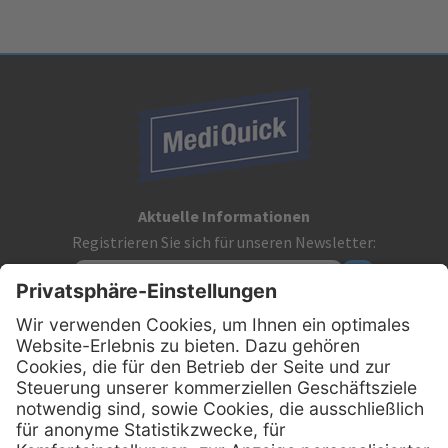
Aktuelle Informationen
Registrieren Sie sich für unseren Newsletter:
Kontakt
MediQuick Arzt- und Krankenhausbedarfshandel GmbH
Hans-Wunderlich-Straße 7
D-49078 Osnabrück