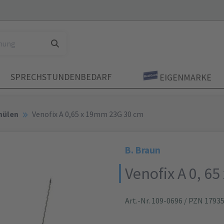
SPRECHSTUNDENBEDARF
EIGENMARKE
nülen
Venofix A 0,65 x 19mm 23G 30 cm
B. Braun
Venofix A 0, 6
Art.-Nr. 109-0696
/ PZN 1793