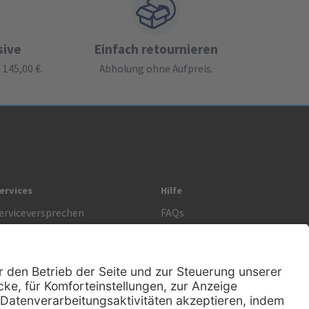
sive
Einfach retournieren
145,00 €.
Abholung ohne Aufpreis.
ervices
Hilfe
erviceversprechen
FAQs
prechstundenbedarf
Kontakt
etoure anmelden
Lob & Kritik
Rechtliches
AGB