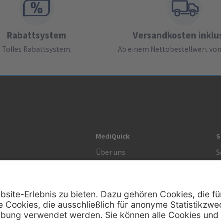
Rabattsystem
Versandkosten inklu
Tolles Rabattsystem.
Ab einem Nettobestellwert von 
MediQuick
S
Über uns
S
Unsere Werte
S
R
Zertifikat