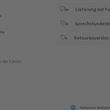
Lieferung mit F
m
Sprechstundenb
üle
Retourenservice
n der Kanüle.
Exklusiver Websh