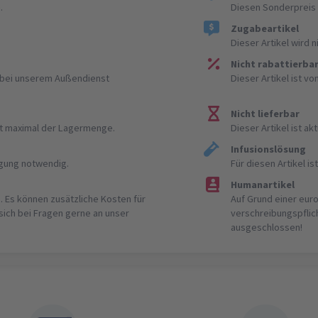
.
Diesen Sonderpreis 
Zugabeartikel
Dieser Artikel wird 
Nicht rabattierba
r bei unserem Außendienst
Dieser Artikel ist v
Nicht lieferbar
ist maximal der Lagermenge.
Dieser Artikel ist akt
Infusionslösung
igung notwendig.
Für diesen Artikel 
Humanartikel
. Es können zusätzliche Kosten für
Auf Grund einer eur
 sich bei Fragen gerne an unser
verschreibungspflic
ausgeschlossen!