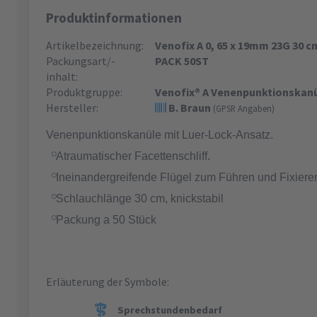
Produktinformationen
Artikelbezeichnung:
Venofix A 0, 65 x 19mm 23G 30 c
Packungsart/-
PACK 50ST
inhalt:
Produktgruppe:
Venofix® A Venenpunktionskan
Hersteller:
B. Braun
(GPSR Angaben)
Venenpunktionskanüle mit Luer-Lock-Ansatz.
Atraumatischer Facettenschliff.
Ineinandergreifende Flügel zum Führen und Fixiere
Schlauchlänge 30 cm, knickstabil
Packung a 50 Stück
Erläuterung der Symbole:
Sprechstundenbedarf