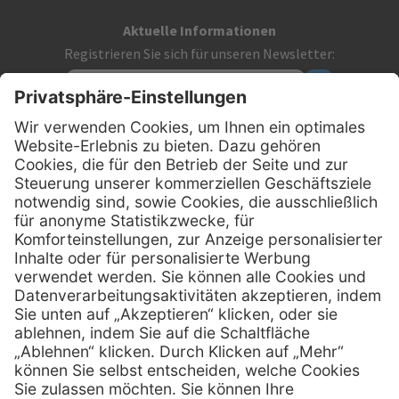
Aktuelle Informationen
Registrieren Sie sich für unseren Newsletter:
Kontakt
MediQuick Arzt- und Krankenhausbedarfshandel GmbH
Hans-Wunderlich-Straße 7
D-49078 Osnabrück
0800 - 633 43 66
Telefon:
info @ mediquick.de
E-Mail:
Services
Hilfe
Serviceversprechen
FAQs