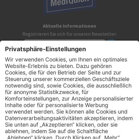
Aktuelle Informationen
Registrieren Sie sich für unseren Newsletter:
Kontakt
MediQuick Arzt- und Krankenhausbedarfshandel GmbH
Hans-Wunderlich-Straße 7
D-49078 Osnabrück
0800 - 633 43 66
Telefon:
info @ mediquick.de
E-Mail:
Services
Hilfe