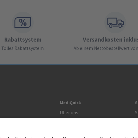
Rabattsystem
Versandkosten inklu
Tolles Rabattsystem.
Ab einem Nettobestellwert von 
MediQuick
S
Über uns
S
Unsere Werte
S
R