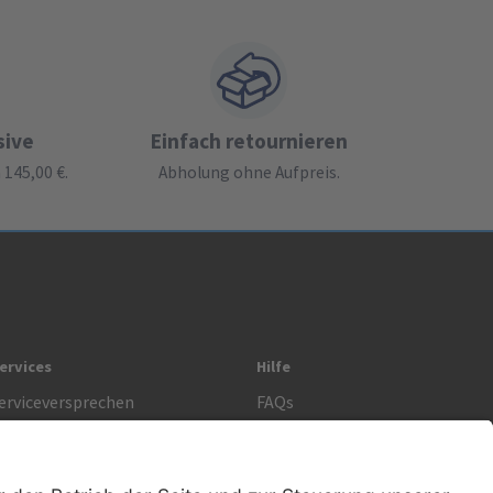
sive
Einfach retournieren
145,00 €.
Abholung ohne Aufpreis.
ervices
Hilfe
erviceversprechen
FAQs
prechstundenbedarf
Kontakt
etoure anmelden
Lob & Kritik