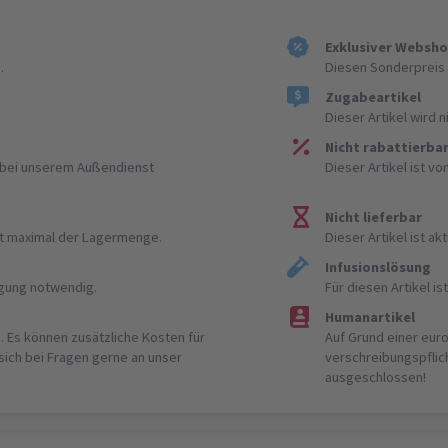
Exklusiver Websh
.
Diesen Sonderpreis 
Zugabeartikel
Dieser Artikel wird 
Nicht rabattierba
r bei unserem Außendienst
Dieser Artikel ist v
Nicht lieferbar
ist maximal der Lagermenge.
Dieser Artikel ist akt
Infusionslösung
igung notwendig.
Für diesen Artikel 
Humanartikel
. Es können zusätzliche Kosten für
Auf Grund einer eur
 sich bei Fragen gerne an unser
verschreibungspflic
ausgeschlossen!