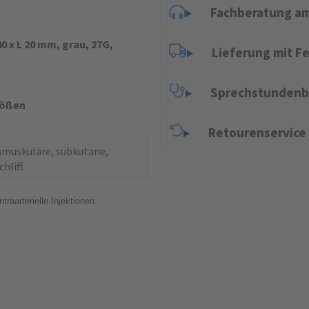
Fachberatung am
0 x L 20 mm, grau, 27G,
Lieferung mit F
Sprechstundenb
rößen
Retourenservice
amuskuläre, subkutane,
hliff.
traarterielle Injektionen.