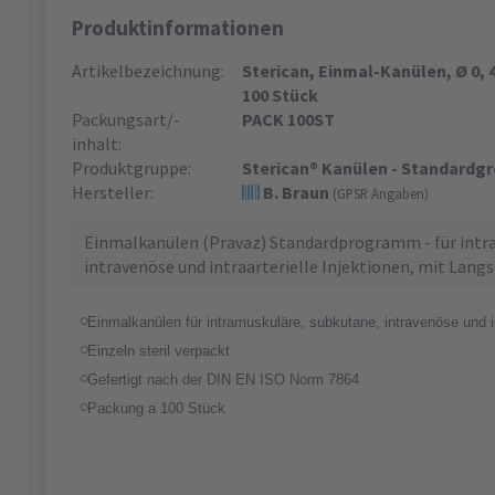
Produktinformationen
Artikelbezeichnung:
Sterican, Einmal-Kanülen, Ø 0, 4
100 Stück
Packungsart/-
PACK 100ST
inhalt:
Produktgruppe:
Sterican® Kanülen - Standardg
Hersteller:
B. Braun
(GPSR Angaben)
Einmalkanülen (Pravaz) Standardprogramm - für intr
intravenöse und intraarterielle Injektionen, mit Langsc
Einmalkanülen für intramuskuläre, subkutane, intravenöse und in
Einzeln steril verpackt
Gefertigt nach der DIN EN ISO Norm 7864
Packung a 100 Stück