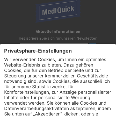
Aktuelle Informationen
Registrieren Sie sich für unseren Newsletter:
Kontakt
MediQuick Arzt- und Krankenhausbedarfshandel GmbH
Hans-Wunderlich-Straße 7
D-49078 Osnabrück
0800 - 633 43 66
Telefon:
info @ mediquick.de
E-Mail: