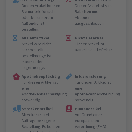
Diesen Artikel können
Dieser Artikel ist von
Sie nur telefonisch
Rabatten und
oder bei unserem
Aktionen
Außendienst
ausgeschlossen.
bestellen.
Auslaufartikel
Nicht lieferbar
Artikel wird nicht
Dieser Artikel ist
nachbestellt.
aktuell nicht lieferbar.
Bestellmenge ist
maximal der
Lagermenge.
Apothekenpflichtig
Infusionslösung
Für diesen Artikel ist
Für diesen Artikel ist
eine
eine
Apothekenbescheinigung
Apothekenbescheinigung
notwendig.
notwendig.
Streckenartikel
Humanartikel
Streckenartikel -
Auf Grund einer
Auftragsbezogene
europäischen
Bestellung. Es können
Verordnung (FMD)