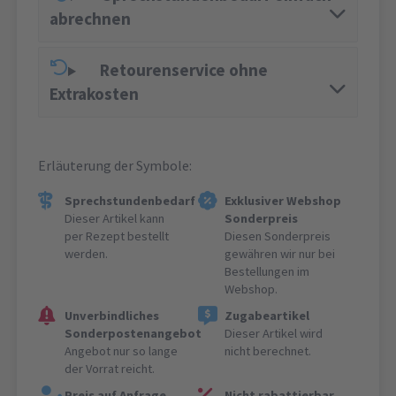
abrechnen
Retourenservice ohne
Extrakosten
Erläuterung der Symbole:
Sprechstundenbedarf
Exklusiver Webshop
Dieser Artikel kann
Sonderpreis
per Rezept bestellt
Diesen Sonderpreis
werden.
gewähren wir nur bei
Bestellungen im
Webshop.
Unverbindliches
Zugabeartikel
Sonderpostenangebot
Dieser Artikel wird
Angebot nur so lange
nicht berechnet.
der Vorrat reicht.
Preis auf Anfrage
Nicht rabattierbar