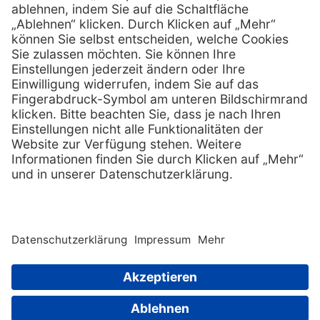
Services
Hilfe
Serviceversprechen
FAQs
Sprechstundenbedarf
Kontakt
Retoure anmelden
Lob & Kritik
Zertifikat
Rechtliches
AGB
Impressum
Datenschutz
Nachhaltigkeit
E-Rechnung
Copyright © 2026 MediQuick Arzt-
und Krankenhausbedarfshandel
Wir beliefern ausschließlich
GmbH. All rights
Fachkreise.
reserved. |
Sitemap