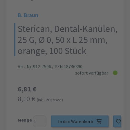
B. Braun
Sterican, Dental-Kanülen,
25 G, Ø 0, 50 x L 25 mm,
orange, 100 Stück
Art.-Nr. 912-7596
/ PZN 18746390
sofort verfügbar
6,81 €
8,10 €
(inkl. 19% MwSt.)
Menge
In den Warenkorb