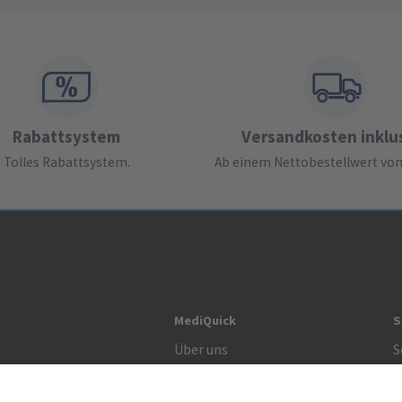
Rabattsystem
Versandkosten inklu
Tolles Rabattsystem.
Ab einem Nettobestellwert von 
MediQuick
S
Über uns
S
Unsere Werte
S
R