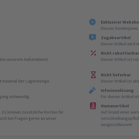
Exklusiver Websh
.
Diesen Sonderpreis 
Zugabeartikel
Dieser Artikel wird 
Nicht rabattierba
r bei unserem Außendienst
Dieser Artikel ist v
Nicht lieferbar
ist maximal der Lagermenge.
Dieser Artikel ist akt
Infusionslösung
igung notwendig.
Für diesen Artikel 
Humanartikel
. Es können zusätzliche Kosten für
Auf Grund einer eur
 sich bei Fragen gerne an unser
verschreibungspflic
ausgeschlossen!