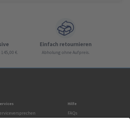
sive
Einfach retournieren
145,00 €.
Abholung ohne Aufpreis.
ervices
Hilfe
erviceversprechen
FAQs
prechstundenbedarf
Kontakt
etoure anmelden
Lob & Kritik