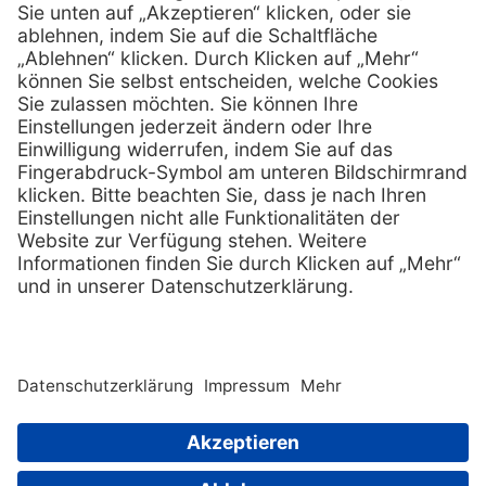
Services
Hilfe
Serviceversprechen
FAQs
Sprechstundenbedarf
Kontakt
Retoure anmelden
Lob & Kritik
Zertifikat
Rechtliches
AGB
Impressum
Datenschutz
Nachhaltigkeit
E-Rechnung
Copyright © 2026 MediQuick Arzt-
und Krankenhausbedarfshandel
Wir beliefern ausschließlich
GmbH. All rights
Fachkreise.