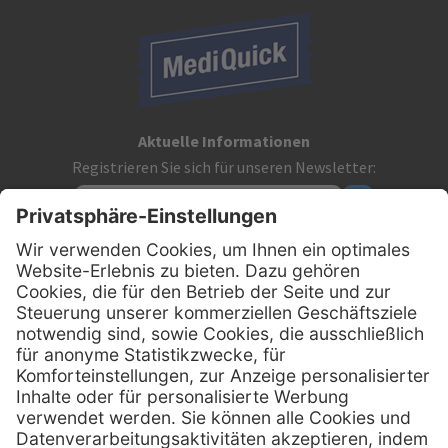
Aktuelle Informationen
Registrieren Sie sich für unseren Newsletter:
Kontakt
MediQuick Arzt- und Krankenhausbedarfshandel GmbH
Hans-Wunderlich-Straße 7
D-49078 Osnabrück
0800 - 633 43 66
Telefon:
info @ mediquick.de
E-Mail: