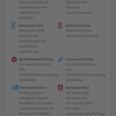
Sie nur telefonisch
Rabatten und
oder bei unserem
Aktionen
Außendienst
ausgeschlossen.
bestellen.
Auslaufartikel
Nicht lieferbar
Artikel wird nicht
Dieser Artikel ist
nachbestellt.
aktuell nicht lieferbar.
Bestellmenge ist
maximal der
Lagermenge.
Apothekenpflichtig
Infusionslösung
Für diesen Artikel ist
Für diesen Artikel ist
eine
eine
Apothekenbescheinigung
Apothekenbescheinigung
notwendig.
notwendig.
Streckenartikel
Humanartikel
Streckenartikel -
Auf Grund einer
Auftragsbezogene
europäischen
Bestellung. Es können
Verordnung (FMD)
zusätzliche Kosten für
bezüglich
Versand/Installation
verschreibungspflichtiger