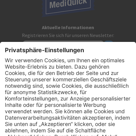
Aktuelle Informationen
Registrieren Sie sich für unseren Newsletter:
Kontakt
MediQuick Arzt- und Krankenhausbedarfshandel GmbH
Hans-Wunderlich-Straße 7
D-49078 Osnabrück
0800 - 633 43 66
Telefon:
info @ mediquick.de
E-Mail: