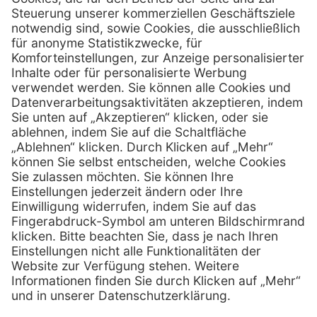
MediQuick Arzt- und Krankenhausbedarfshandel GmbH
Hans-Wunderlich-Straße 7
D-49078 Osnabrück
0800 - 633 43 66
Telefon:
info @ mediquick.de
E-Mail:
Services
Hilfe
Serviceversprechen
FAQs
Sprechstundenbedarf
Kontakt
Retoure anmelden
Lob & Kritik
Zertifikat
Rechtliches
AGB
Impressum
Datenschutz