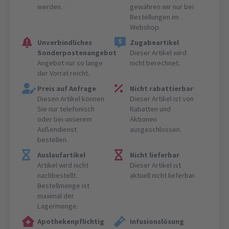
werden.
gewähren wir nur bei
Bestellungen im
Webshop.
Unverbindliches
Zugabeartikel
Sonderpostenangebot
Dieser Artikel wird
Angebot nur so lange
nicht berechnet.
der Vorrat reicht.
Preis auf Anfrage
Nicht rabattierbar
Diesen Artikel können
Dieser Artikel ist von
Sie nur telefonisch
Rabatten und
oder bei unserem
Aktionen
Außendienst
ausgeschlossen.
bestellen.
Auslaufartikel
Nicht lieferbar
Artikel wird nicht
Dieser Artikel ist
nachbestellt.
aktuell nicht lieferbar.
Bestellmenge ist
maximal der
Lagermenge.
Apothekenpflichtig
Infusionslösung