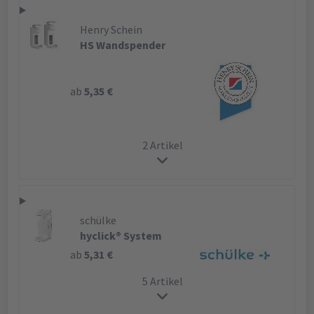
Henry Schein
HS Wandspender
ab
5,35 €
2 Artikel
schülke
hyclick® System
ab
5,31 €
5 Artikel