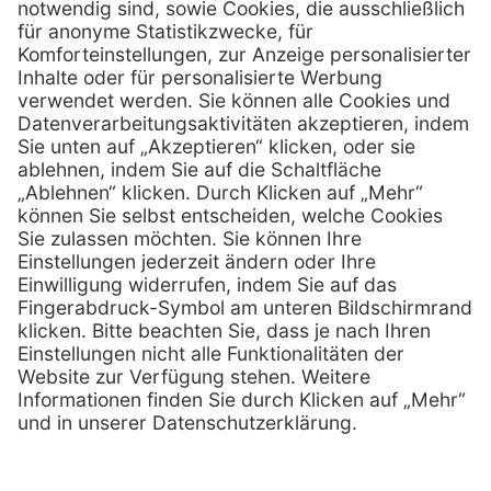
Hans-Wunderlich-Straße 7
D-49078 Osnabrück
0800 - 633 43 66
Telefon:
info @ mediquick.de
E-Mail:
Services
Hilfe
Serviceversprechen
FAQs
Sprechstundenbedarf
Kontakt
Retoure anmelden
Lob & Kritik
Zertifikat
Rechtliches
AGB
Impressum
Datenschutz
Nachhaltigkeit