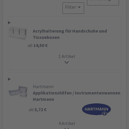
Filter
Acrylhalterung für Handschuhe und
Tissueboxen
ab
14,50 €
1 Artikel
Hartmann
Applikationshilfen / Instrumentenwannen
Hartmann
ab
5,72 €
4 Artikel