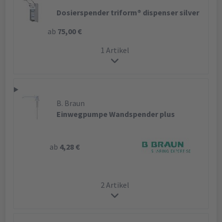
Dosierspender triform® dispenser silver
ab
75,00 €
1 Artikel
B. Braun
Einwegpumpe Wandspender plus
ab
4,28 €
2 Artikel