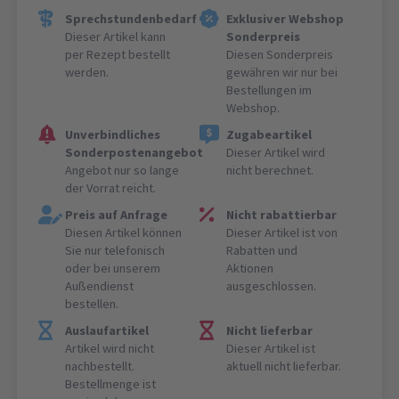
Sprechstundenbedarf
Exklusiver Webshop
Dieser Artikel kann
Sonderpreis
per Rezept bestellt
Diesen Sonderpreis
werden.
gewähren wir nur bei
Bestellungen im
Webshop.
Unverbindliches
Zugabeartikel
Sonderpostenangebot
Dieser Artikel wird
Angebot nur so lange
nicht berechnet.
der Vorrat reicht.
Preis auf Anfrage
Nicht rabattierbar
Diesen Artikel können
Dieser Artikel ist von
Sie nur telefonisch
Rabatten und
oder bei unserem
Aktionen
Außendienst
ausgeschlossen.
bestellen.
Auslaufartikel
Nicht lieferbar
Artikel wird nicht
Dieser Artikel ist
nachbestellt.
aktuell nicht lieferbar.
Bestellmenge ist