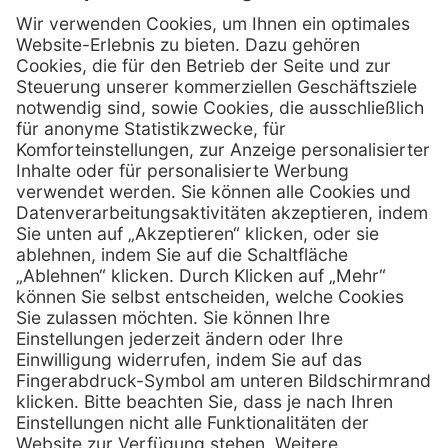
Kontakt
MediQuick Arzt- und Krankenhausbedarfshandel GmbH
Hans-Wunderlich-Straße 7
D-49078 Osnabrück
0800 - 633 43 66
Telefon:
info @ mediquick.de
E-Mail:
Services
Hilfe
Serviceversprechen
FAQs
Sprechstundenbedarf
Kontakt
Retoure anmelden
Lob & Kritik
Zertifikat
Rechtliches
AGB