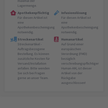
maximal der
Lagermenge.
Apothekenpflichtig
Infusionslösung
Für diesen Artikel ist
Für diesen Artikel ist
eine
eine
Apothekenbescheinigung
Apothekenbescheinigung
notwendig.
notwendig.
Streckenartikel
Humanartikel
Streckenartikel -
Auf Grund einer
Auftragsbezogene
europäischen
Bestellung. Es können
Verordnung (FMD)
zusätzliche Kosten für
bezüglich
Versand/Installation
verschreibungspflichtiger
anfallen. Bitte wenden
Human-AM, ist dieser
Sie sich bei Fragen
Artikel von der
gerne an unser Team.
Rückgabe
ausgeschlossen!