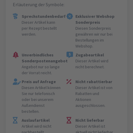
Erläuterung der Symbole:
Sprechstundenbedarf
Exklusiver Webshop
Dieser Artikel kann
Sonderpreis
per Rezept bestellt
Diesen Sonderpreis
werden.
gewähren wir nur bei
Bestellungen im
Webshop.
Unverbindliches
Zugabeartikel
Sonderpostenangebot
Dieser Artikel wird
Angebot nur so lange
nicht berechnet.
der Vorrat reicht.
Preis auf Anfrage
Nicht rabattierbar
Diesen Artikel können
Dieser Artikel ist von
Sie nur telefonisch
Rabatten und
oder bei unserem
Aktionen
Außendienst
ausgeschlossen.
bestellen.
Auslaufartikel
Nicht lieferbar
Artikel wird nicht
Dieser Artikel ist
nachbestellt.
aktuell nicht lieferbar.