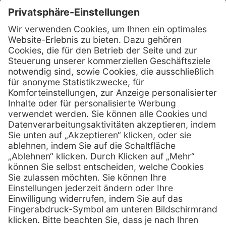
Kontakt
MediQuick Arzt- und Krankenhausbedarfshandel GmbH
Hans-Wunderlich-Straße 7
D-49078 Osnabrück
0800 - 633 43 66
Telefon:
info @ mediquick.de
E-Mail:
Services
Hilfe
Serviceversprechen
FAQs
Sprechstundenbedarf
Kontakt
Retoure anmelden
Lob & Kritik
Zertifikat
Rechtliches