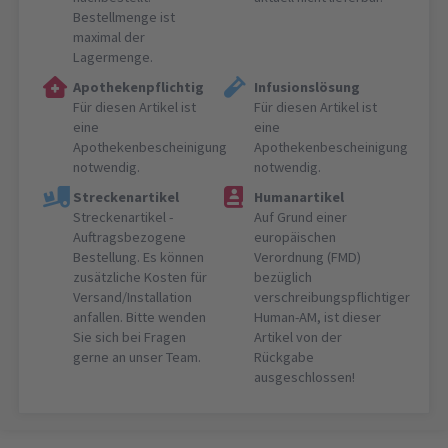
Bestellmenge ist
maximal der
Lagermenge.
Apothekenpflichtig
Infusionslösung
Für diesen Artikel ist
Für diesen Artikel ist
eine
eine
Apothekenbescheinigung
Apothekenbescheinigung
notwendig.
notwendig.
Streckenartikel
Humanartikel
Streckenartikel -
Auf Grund einer
Auftragsbezogene
europäischen
Bestellung. Es können
Verordnung (FMD)
zusätzliche Kosten für
bezüglich
Versand/Installation
verschreibungspflichtiger
anfallen. Bitte wenden
Human-AM, ist dieser
Sie sich bei Fragen
Artikel von der
gerne an unser Team.
Rückgabe
ausgeschlossen!