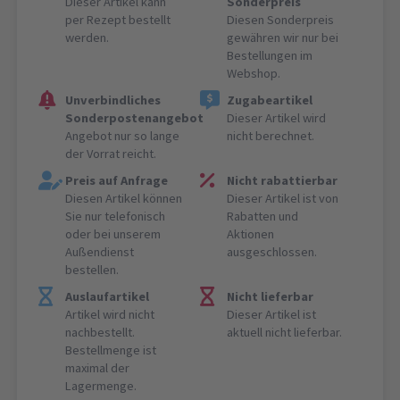
Dieser Artikel kann
Sonderpreis
per Rezept bestellt
Diesen Sonderpreis
werden.
gewähren wir nur bei
Bestellungen im
Webshop.
Unverbindliches
Zugabeartikel
Sonderpostenangebot
Dieser Artikel wird
Angebot nur so lange
nicht berechnet.
der Vorrat reicht.
Preis auf Anfrage
Nicht rabattierbar
Diesen Artikel können
Dieser Artikel ist von
Sie nur telefonisch
Rabatten und
oder bei unserem
Aktionen
Außendienst
ausgeschlossen.
bestellen.
Auslaufartikel
Nicht lieferbar
Artikel wird nicht
Dieser Artikel ist
nachbestellt.
aktuell nicht lieferbar.
Bestellmenge ist
maximal der
Lagermenge.