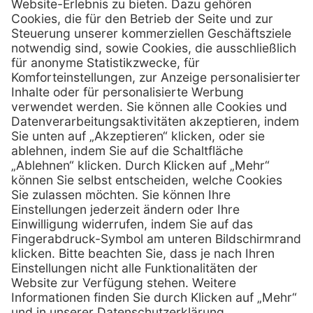
Kontakt
MediQuick Arzt- und Krankenhausbedarfshandel GmbH
Hans-Wunderlich-Straße 7
D-49078 Osnabrück
0800 - 633 43 66
Telefon:
info @ mediquick.de
E-Mail:
Services
Hilfe
Serviceversprechen
FAQs
Sprechstundenbedarf
Kontakt
Retoure anmelden
Lob & Kritik
Zertifikat
Rechtliches
AGB
Impressum