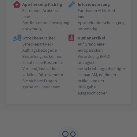
Apothekenpflichtig
Infusionslösung
Für diesen Artikel ist
Für diesen Artikel ist
eine
eine
Apothekenbescheinigung
Apothekenbescheinigung
notwendig.
notwendig.
Streckenartikel
Humanartikel
Streckenartikel -
Auf Grund einer
Auftragsbezogene
europäischen
Bestellung. Es können
Verordnung (FMD)
zusätzliche Kosten für
bezüglich
Versand/Installation
verschreibungspflichtiger
anfallen. Bitte wenden
Human-AM, ist dieser
Sie sich bei Fragen
Artikel von der
gerne an unser Team.
Rückgabe
ausgeschlossen!