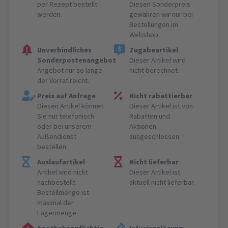
per Rezept bestellt
Diesen Sonderpreis
werden.
gewähren wir nur bei
Bestellungen im
Webshop.
Unverbindliches
Zugabeartikel
Sonderpostenangebot
Dieser Artikel wird
Angebot nur so lange
nicht berechnet.
der Vorrat reicht.
Preis auf Anfrage
Nicht rabattierbar
Diesen Artikel können
Dieser Artikel ist von
Sie nur telefonisch
Rabatten und
oder bei unserem
Aktionen
Außendienst
ausgeschlossen.
bestellen.
Auslaufartikel
Nicht lieferbar
Artikel wird nicht
Dieser Artikel ist
nachbestellt.
aktuell nicht lieferbar.
Bestellmenge ist
maximal der
Lagermenge.