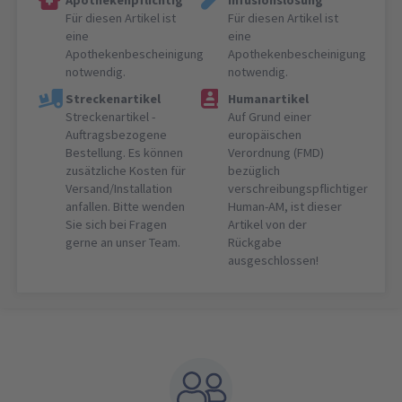
Apothekenpflichtig
Infusionslösung
Für diesen Artikel ist
Für diesen Artikel ist
eine
eine
Apothekenbescheinigung
Apothekenbescheinigung
notwendig.
notwendig.
Streckenartikel
Humanartikel
Streckenartikel -
Auf Grund einer
Auftragsbezogene
europäischen
Bestellung. Es können
Verordnung (FMD)
zusätzliche Kosten für
bezüglich
Versand/Installation
verschreibungspflichtiger
anfallen. Bitte wenden
Human-AM, ist dieser
Sie sich bei Fragen
Artikel von der
gerne an unser Team.
Rückgabe
ausgeschlossen!