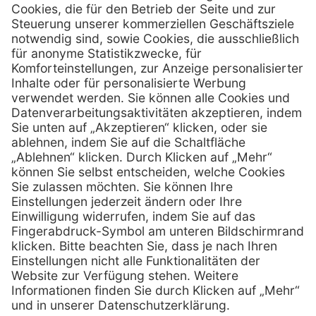
MediQuick Arzt- und Krankenhausbedarfshandel GmbH
Hans-Wunderlich-Straße 7
D-49078 Osnabrück
0800 - 633 43 66
Telefon:
info @ mediquick.de
E-Mail:
Services
Hilfe
Serviceversprechen
FAQs
Sprechstundenbedarf
Kontakt
Retoure anmelden
Lob & Kritik
Zertifikat
Rechtliches
AGB
Impressum
Datenschutz