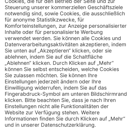
MediQuick Arzt- und Krankenhausbedarfshandel GmbH
Hans-Wunderlich-Straße 7
D-49078 Osnabrück
0800 - 633 43 66
Telefon:
info @ mediquick.de
E-Mail:
Services
Hilfe
Serviceversprechen
FAQs
Sprechstundenbedarf
Kontakt
Retoure anmelden
Lob & Kritik
Zertifikat
Rechtliches
AGB
Impressum
Datenschutz