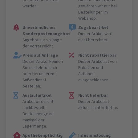
werden.
gewähren wir nur bei
Bestellungen im
Webshop.
Unverbindliches
Zugabeartikel
Sonderpostenangebot
Dieser Artikel wird
Angebot nur so lange
nicht berechnet.
der Vorrat reicht.
Preis auf Anfrage
Nicht rabattierbar
Diesen Artikel können
Dieser Artikel ist von
Sie nur telefonisch
Rabatten und
oder bei unserem
Aktionen
Außendienst
ausgeschlossen.
bestellen.
Auslaufartikel
Nicht lieferbar
Artikel wird nicht
Dieser Artikel ist
nachbestellt.
aktuell nicht lieferbar.
Bestellmenge ist
maximal der
Lagermenge.
Apothekenpflichtig
Infusionslösung