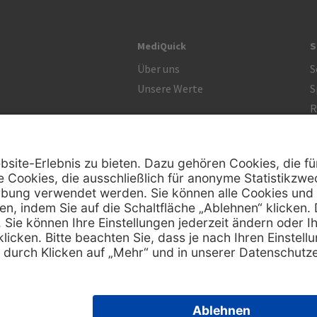
MediQuick
S
Über uns
S
Unsere Werte
S
R
Zertifikat