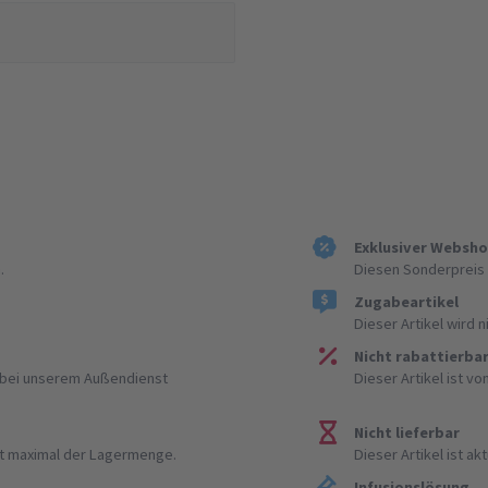
Exklusiver Websh
.
Diesen Sonderpreis 
Zugabeartikel
Dieser Artikel wird 
Nicht rabattierba
r bei unserem Außendienst
Dieser Artikel ist v
Nicht lieferbar
ist maximal der Lagermenge.
Dieser Artikel ist akt
Infusionslösung