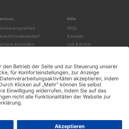
ervices
Hilfe
erviceversprechen
FAQs
prechstundenbedarf
Kontakt
etoure anmelden
Lob & Kritik
Rechtliches
AGB
Impressum
Datenschutz
Nachhaltigkeit
E-Rechnung