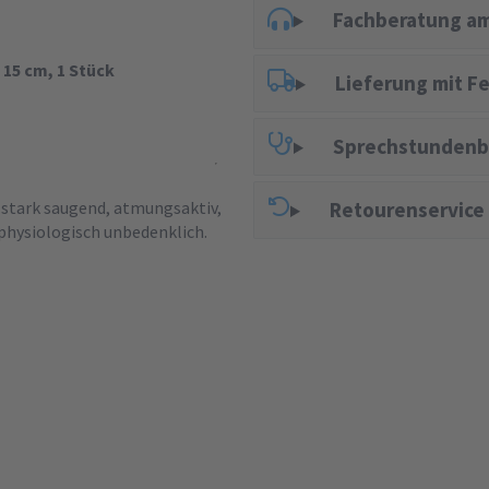
Fachberatung am
 15 cm, 1 Stück
Lieferung mit F
Sprechstundenb
t stark saugend, atmungsaktiv,
Retourenservice
physiologisch unbedenklich.