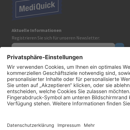
Aktuelle Informationen
Registrieren Sie sich für unseren Newsletter:
Kontakt
MediQuick Arzt- und Krankenhausbedarfshandel GmbH
Hans-Wunderlich-Straße 7
D-49078 Osnabrück
0800 - 633 43 66
Telefon:
info @ mediquick.de
E-Mail: