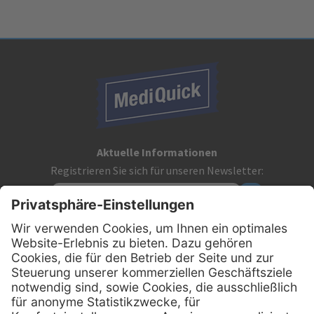
Aktuelle Informationen
Registrieren Sie sich für unseren Newsletter:
Kontakt
MediQuick Arzt- und Krankenhausbedarfshandel GmbH
Hans-Wunderlich-Straße 7
D-49078 Osnabrück