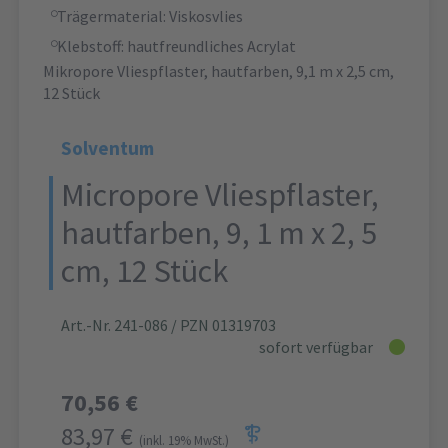
Trägermaterial: Viskosvlies
Klebstoff: hautfreundliches Acrylat
Mikropore Vliespflaster, hautfarben, 9,1 m x 2,5 cm,
12 Stück
Solventum
Micropore Vliespflaster,
hautfarben, 9, 1 m x 2, 5
cm, 12 Stück
Art.-Nr. 241-086
/ PZN 01319703
sofort verfügbar
70,56 €
83,97 €
(inkl. 19% MwSt.)