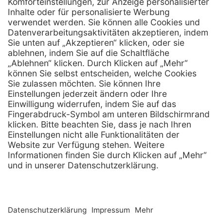
0800 - 633 43 66
Telefon:
info @ mediquick.de
E-Mail:
Services
Hilfe
Serviceversprechen
FAQs
Sprechstundenbedarf
Kontakt
Retoure anmelden
Lob & Kritik
Zertifikat
Rechtliches
AGB
Impressum
Datenschutz
Nachhaltigkeit
E-Rechnung