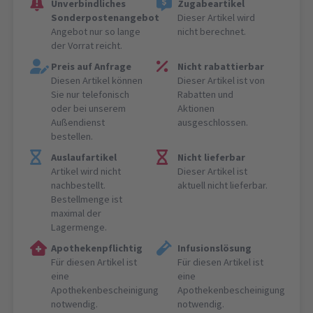
Unverbindliches
Zugabeartikel
Sonderpostenangebot
Dieser Artikel wird
Angebot nur so lange
nicht berechnet.
der Vorrat reicht.
Preis auf Anfrage
Nicht rabattierbar
Diesen Artikel können
Dieser Artikel ist von
Sie nur telefonisch
Rabatten und
oder bei unserem
Aktionen
Außendienst
ausgeschlossen.
bestellen.
Auslaufartikel
Nicht lieferbar
Artikel wird nicht
Dieser Artikel ist
nachbestellt.
aktuell nicht lieferbar.
Bestellmenge ist
maximal der
Lagermenge.
Apothekenpflichtig
Infusionslösung
Für diesen Artikel ist
Für diesen Artikel ist
eine
eine
Apothekenbescheinigung
Apothekenbescheinigung
notwendig.
notwendig.