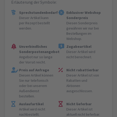
Erläuterung der Symbole:
Sprechstundenbedarf
Exklusiver Webshop
Dieser Artikel kann
Sonderpreis
per Rezept bestellt
Diesen Sonderpreis
werden.
gewähren wir nur bei
Bestellungen im
Webshop.
Unverbindliches
Zugabeartikel
Sonderpostenangebot
Dieser Artikel wird
Angebot nur so lange
nicht berechnet.
der Vorrat reicht.
Preis auf Anfrage
Nicht rabattierbar
Diesen Artikel können
Dieser Artikel ist von
Sie nur telefonisch
Rabatten und
oder bei unserem
Aktionen
Außendienst
ausgeschlossen.
bestellen.
Auslaufartikel
Nicht lieferbar
Artikel wird nicht
Dieser Artikel ist
nachbestellt.
aktuell nicht lieferbar.