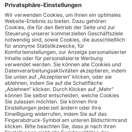
Kontakt
MediQuick Arzt- und Krankenhausbedarfshandel GmbH
Hans-Wunderlich-Straße 7
D-49078 Osnabrück
0800 - 633 43 66
Telefon:
info @ mediquick.de
E-Mail:
Services
Hilfe
Serviceversprechen
FAQs
Sprechstundenbedarf
Kontakt
Retoure anmelden
Lob & Kritik
Zertifikat
Rechtliches