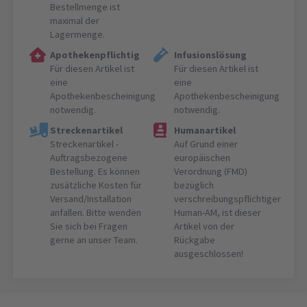
Bestellmenge ist
maximal der
Lagermenge.
Apothekenpflichtig
Infusionslösung
Für diesen Artikel ist
Für diesen Artikel ist
eine
eine
Apothekenbescheinigung
Apothekenbescheinigung
notwendig.
notwendig.
Streckenartikel
Humanartikel
Streckenartikel -
Auf Grund einer
Auftragsbezogene
europäischen
Bestellung. Es können
Verordnung (FMD)
zusätzliche Kosten für
bezüglich
Versand/Installation
verschreibungspflichtiger
anfallen. Bitte wenden
Human-AM, ist dieser
Sie sich bei Fragen
Artikel von der
gerne an unser Team.
Rückgabe
ausgeschlossen!