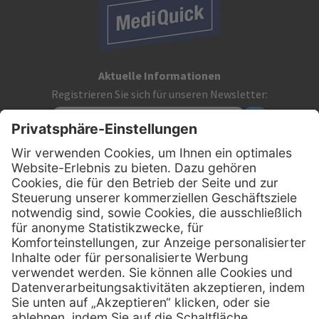
Aktuelle Informationen
Registrieren Sie sich für unseren Newsletter:
Kontakt
MediQuick Arzt- und Krankenhausbedarfshandel GmbH
Hans-Wunderlich-Straße 7
D-49078 Osnabrück
0800 - 633 43 66
Telefon:
info @ mediquick.de
E-Mail: