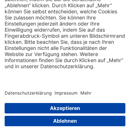
Services
Hilfe
Serviceversprechen
FAQs
Sprechstundenbedarf
Kontakt
Retoure anmelden
Lob & Kritik
Zertifikat
Rechtliches
AGB
Impressum
Datenschutz
Nachhaltigkeit
E-Rechnung
Copyright © 2026 MediQuick Arzt-
und Krankenhausbedarfshandel
Wir beliefern ausschließlich
GmbH. All rights
Fachkreise.
reserved. |
Sitemap