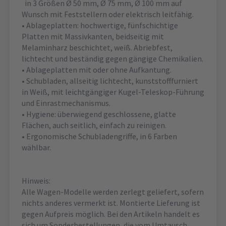
in 3 Größen Ø 50 mm, Ø 75 mm, Ø 100 mm auf
Wunsch mit Feststellern oder elektrisch leitfähig.
• Ablageplatten: hochwertige, fünfschichtige
Platten mit Massivkanten, beidseitig mit
Melaminharz beschichtet, weiß. Abriebfest,
lichtecht und beständig gegen gängige Chemikalien.
• Ablageplatten mit oder ohne Aufkantung.
• Schubladen, allseitig lichtecht, kunststofffurniert
in Weiß, mit leichtgängiger Kugel-Teleskop-Führung
und Einrastmechanismus.
• Hygiene: überwiegend geschlossene, glatte
Flächen, auch seitlich, einfach zu reinigen.
• Ergonomische Schubladengriffe, in 6 Farben
wählbar.
Hinweis:
Alle Wagen-Modelle werden zerlegt geliefert, sofern
nichts anderes vermerkt ist. Montierte Lieferung ist
gegen Aufpreis möglich. Bei den Artikeln handelt es
sich um Sonderbestellungen, die vom Umtausch