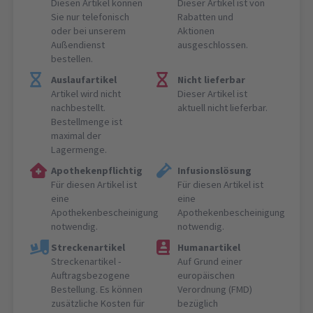
Diesen Artikel können
Dieser Artikel ist von
Sie nur telefonisch
Rabatten und
oder bei unserem
Aktionen
Außendienst
ausgeschlossen.
bestellen.
Auslaufartikel
Nicht lieferbar
Artikel wird nicht
Dieser Artikel ist
nachbestellt.
aktuell nicht lieferbar.
Bestellmenge ist
maximal der
Lagermenge.
Apothekenpflichtig
Infusionslösung
Für diesen Artikel ist
Für diesen Artikel ist
eine
eine
Apothekenbescheinigung
Apothekenbescheinigung
notwendig.
notwendig.
Streckenartikel
Humanartikel
Streckenartikel -
Auf Grund einer
Auftragsbezogene
europäischen
Bestellung. Es können
Verordnung (FMD)
zusätzliche Kosten für
bezüglich