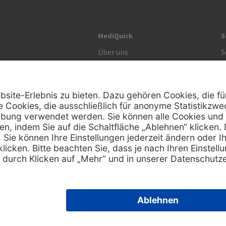
MediQuick
S
Über uns
S
Unsere Werte
S
R
Zertifikat