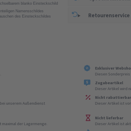
echselbarem blanko Einsteckschild
einteiligen Namensschildes
Retourenservice
auschen des Einsteckschildes
Exklusiver Websh
.
Diesen Sonderpreis 
Zugabeartikel
Dieser Artikel wird 
Nicht rabattierba
r bei unserem Außendienst
Dieser Artikel ist v
Nicht lieferbar
ist maximal der Lagermenge.
Dieser Artikel ist akt