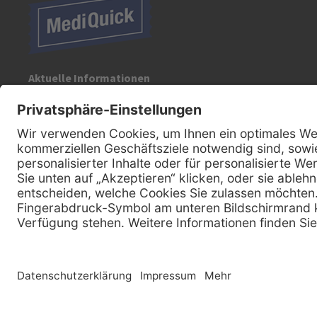
Aktuelle Informationen
Registrieren Sie sich für unseren Newsletter:
Kontakt
MediQuick Arzt- und Krankenhausbedarfshandel GmbH
Hans-Wunderlich-Straße 7
D-49078 Osnabrück
0800 - 633 43 66
Telefon:
info @ mediquick.de
E-Mail: