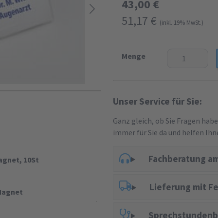
43,00 €
51,17 €
(inkl. 19% MwSt.)
Menge
Unser Service für Sie:
Ganz gleich, ob Sie Fragen hab
immer für Sie da und helfen Ihn
Fachberatung am
agnet, 10St
Lieferung mit F
Magnet
Sprechstundenb