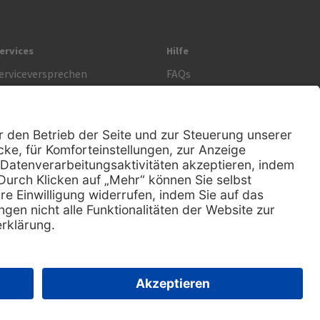
ervices
Hilfe
erviceversprechen
FAQs
prechstundenbedarf
Kontakt
etoure anmelden
Lob & Kritik
Rechtliches
AGB
Impressum
Datenschutz
Nachhaltigkeit
E-Rechnung