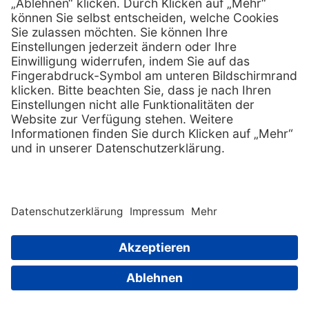
Services
Hilfe
Serviceversprechen
FAQs
Sprechstundenbedarf
Kontakt
Retoure anmelden
Lob & Kritik
Zertifikat
Rechtliches
AGB
Impressum
Datenschutz
Nachhaltigkeit
E-Rechnung
Copyright © 2026 MediQuick Arzt-
und Krankenhausbedarfshandel
Wir beliefern ausschließlich
GmbH. All rights
Fachkreise.
reserved. |
Sitemap