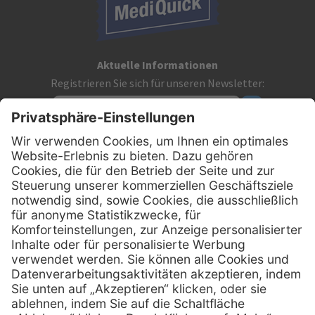
Aktuelle Informationen
Registrieren Sie sich für unseren Newsletter:
Kontakt
MediQuick Arzt- und Krankenhausbedarfshandel GmbH
Hans-Wunderlich-Straße 7
D-49078 Osnabrück
0800 - 633 43 66
Telefon:
info @ mediquick.de
E-Mail: