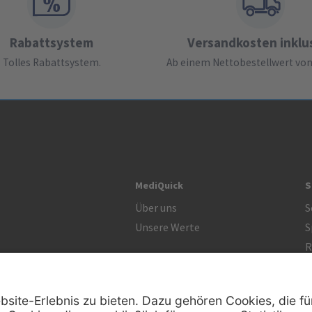
Rabattsystem
Versandkosten inklu
Tolles Rabattsystem.
Ab einem Nettobestellwert von 
MediQuick
S
Über uns
S
Unsere Werte
S
R
Zertifikat