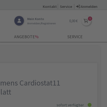
Kontakt
Service
Anmelden
Mein Konto
0,00 €
Anmelden/Registrieren
ANGEBOTE
­%
SERVICE
emens Cardiostat11
att
sofort verfügbar