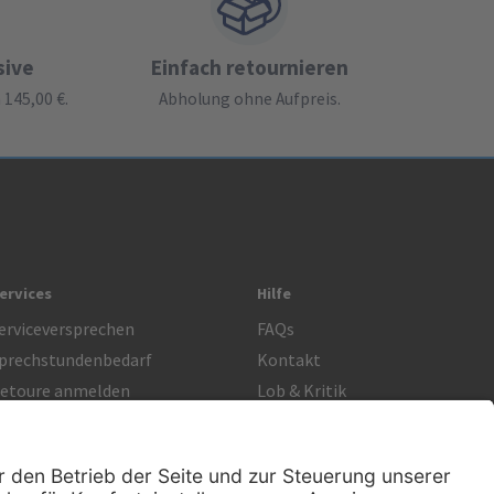
sive
Einfach retournieren
145,00 €.
Abholung ohne Aufpreis.
ervices
Hilfe
erviceversprechen
FAQs
prechstundenbedarf
Kontakt
etoure anmelden
Lob & Kritik
Rechtliches
AGB