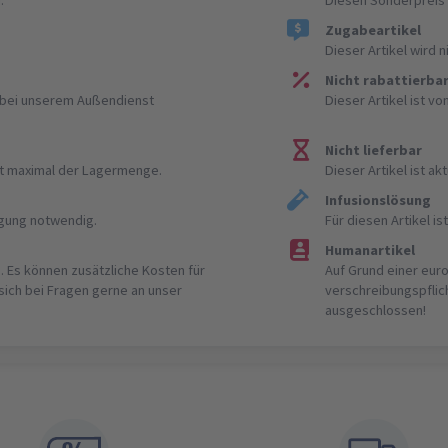
Zugabeartikel
Dieser Artikel wird 
Nicht rabattierba
r bei unserem Außendienst
Dieser Artikel ist v
Nicht lieferbar
ist maximal der Lagermenge.
Dieser Artikel ist akt
Infusionslösung
igung notwendig.
Für diesen Artikel 
Humanartikel
. Es können zusätzliche Kosten für
Auf Grund einer eur
 sich bei Fragen gerne an unser
verschreibungspflic
ausgeschlossen!