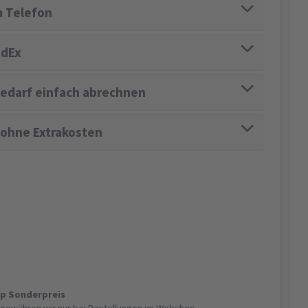
 Telefon
edEx
edarf einfach abrechnen
 ohne Extrakosten
op Sonderpreis
gewähren wir nur bei Bestellungen im Webshop.