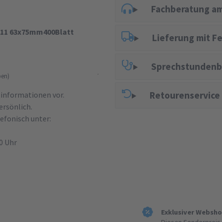
Fachberatung am
t11 63x75mm400Blatt
Lieferung mit F
Sprechstundenb
ben)
Retourenservice
ktinformationen vor.
ersönlich.
efonisch unter:
00 Uhr
Exklusiver Websh
.
Diesen Sonderpreis 