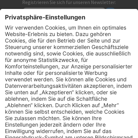
Registrieren Sie sich für unseren Newsletter:
Kontakt
MediQuick Arzt- und Krankenhausbedarfshandel GmbH
Hans-Wunderlich-Straße 7
D-49078 Osnabrück
0800 - 633 43 66
Telefon:
info @ mediquick.de
E-Mail:
Services
Hilfe
Serviceversprechen
FAQs
Sprechstundenbedarf
Kontakt
Retoure anmelden
Lob & Kritik