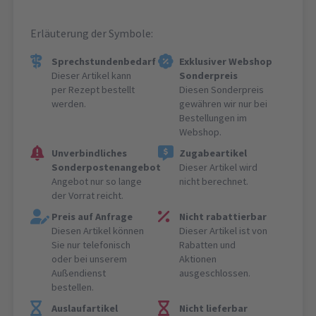
Erläuterung der Symbole:
Sprechstundenbedarf
Exklusiver Webshop
Dieser Artikel kann
Sonderpreis
per Rezept bestellt
Diesen Sonderpreis
werden.
gewähren wir nur bei
Bestellungen im
Webshop.
Unverbindliches
Zugabeartikel
Sonderpostenangebot
Dieser Artikel wird
Angebot nur so lange
nicht berechnet.
der Vorrat reicht.
Preis auf Anfrage
Nicht rabattierbar
Diesen Artikel können
Dieser Artikel ist von
Sie nur telefonisch
Rabatten und
oder bei unserem
Aktionen
Außendienst
ausgeschlossen.
bestellen.
Auslaufartikel
Nicht lieferbar