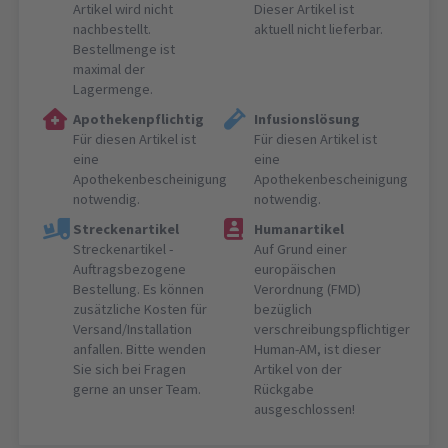
Artikel wird nicht
Dieser Artikel ist
nachbestellt.
aktuell nicht lieferbar.
Bestellmenge ist
maximal der
Lagermenge.
Apothekenpflichtig
Infusionslösung
Für diesen Artikel ist
Für diesen Artikel ist
eine
eine
Apothekenbescheinigung
Apothekenbescheinigung
notwendig.
notwendig.
Streckenartikel
Humanartikel
Streckenartikel -
Auf Grund einer
Auftragsbezogene
europäischen
Bestellung. Es können
Verordnung (FMD)
zusätzliche Kosten für
bezüglich
Versand/Installation
verschreibungspflichtiger
anfallen. Bitte wenden
Human-AM, ist dieser
Sie sich bei Fragen
Artikel von der
gerne an unser Team.
Rückgabe
ausgeschlossen!