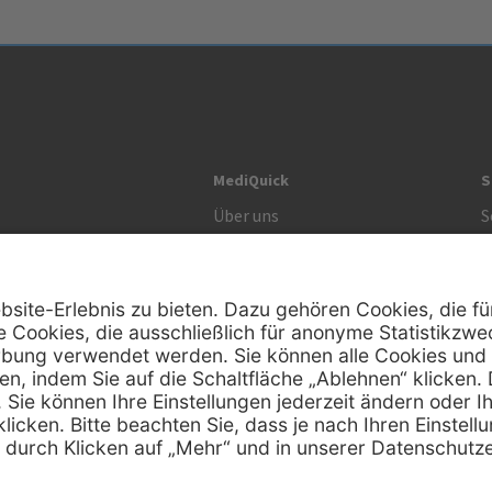
MediQuick
S
Über uns
S
Unsere Werte
S
R
Zertifikat