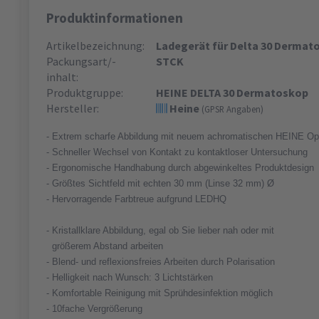
Produktinformationen
Artikelbezeichnung:
Ladegerät für Delta 30 Dermat
Packungsart/-
STCK
inhalt:
Produktgruppe:
HEINE DELTA 30 Dermatoskop
Hersteller:
Heine
(GPSR Angaben)
- Extrem scharfe Abbildung mit neuem achromatischen HEINE Op
- Schneller Wechsel von Kontakt zu kontaktloser Untersuchung
- Ergonomische Handhabung durch abgewinkeltes Produktdesign
- Größtes Sichtfeld mit echten 30 mm (Linse 32 mm) Ø
- Hervorragende Farbtreue aufgrund LEDHQ
- Kristallklare Abbildung, egal ob Sie lieber nah oder mit
größerem Abstand arbeiten
- Blend- und reflexionsfreies Arbeiten durch Polarisation
- Helligkeit nach Wunsch: 3 Lichtstärken
- Komfortable Reinigung mit Sprühdesinfektion möglich
- 10fache Vergrößerung