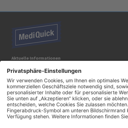
Aktuelle Informationen
Registrieren Sie sich für unseren Newsletter:
Kontakt
MediQuick Arzt- und Krankenhausbedarfshandel GmbH
Hans-Wunderlich-Straße 7
D-49078 Osnabrück