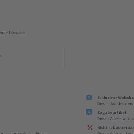
erter Läsionen.
n.
Exklusiver Websh
.
Diesen Sonderpreis 
Zugabeartikel
Dieser Artikel wird 
Nicht rabattierba
r bei unserem Außendienst
Dieser Artikel ist v