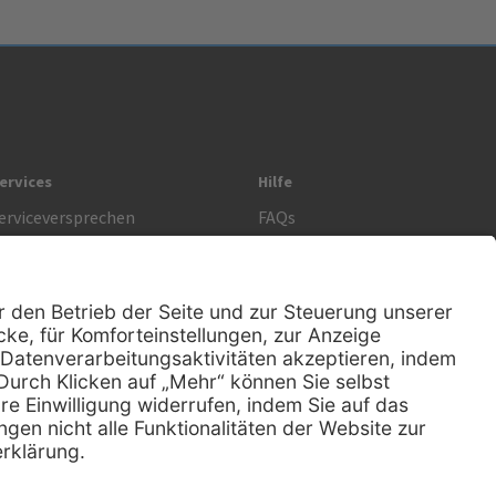
ervices
Hilfe
erviceversprechen
FAQs
prechstundenbedarf
Kontakt
etoure anmelden
Lob & Kritik
Rechtliches
AGB
Impressum
Datenschutz
Nachhaltigkeit
E-Rechnung