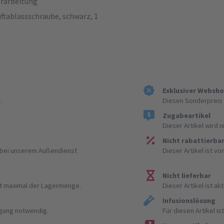
erarbeitung
uftablassschraube, schwarz, 1
Exklusiver Websh
.
Diesen Sonderpreis 
Zugabeartikel
Dieser Artikel wird 
Nicht rabattierba
r bei unserem Außendienst
Dieser Artikel ist v
Nicht lieferbar
ist maximal der Lagermenge.
Dieser Artikel ist akt
Infusionslösung
igung notwendig.
Für diesen Artikel 