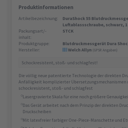
Produktinformationen
Artikelbezeichnung:
DuraShock 55 Blutdruckmessgerä
Luftablassschraube, schwarz, 1
Packungsart/-
STCK
inhalt:
Produktgruppe:
Blutdruckmessgerät Dura Shoc
Hersteller:
Welch Allyn
(GPSR Angaben)
Schockresistent, stoß- und schlagfest!
Die völlig neue patentierte Technologie der direkten D
Anfälligkeit komplizierter Übersetzungsmechanismen m
schockresistent, stoß- und schlagfest
Lasergravierte Skala für eine noch größere Genauigke
Das Gerät arbeitet nach dem Prinzip der direkten Dr
Druckscheiben
Mit latexfreier farbiger One-Piece-Manschette und Et