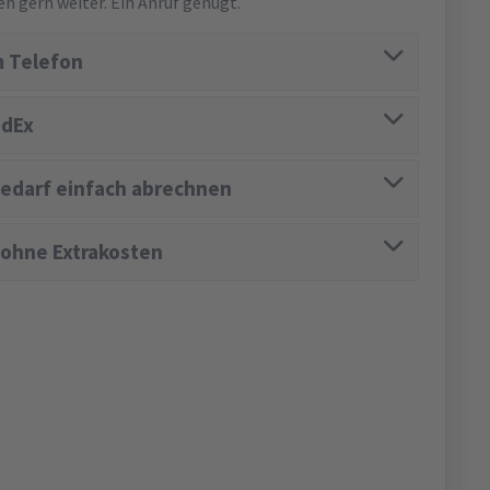
en gern weiter. Ein Anruf genügt.
 Telefon
edEx
edarf einfach abrechnen
 ohne Extrakosten