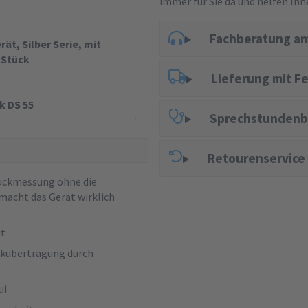
immer für Sie da und helfen Ihn
Fachberatung am
t, Silber Serie, mit
 Stück
Lieferung mit F
k DS 55
Sprechstundenb
Retourenservice
ruckmessung ohne die
acht das Gerät wirklich
it
uckübertragung durch
ui