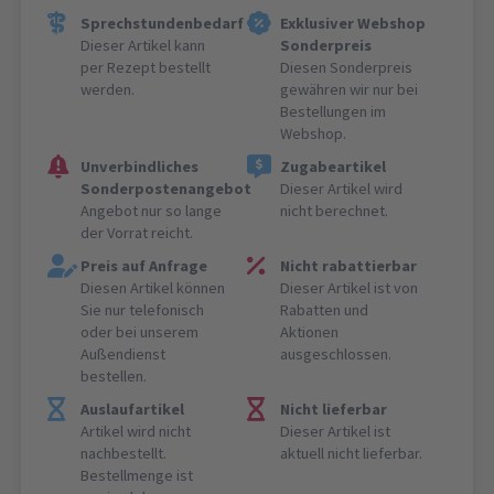
Sprechstundenbedarf
Exklusiver Webshop
Dieser Artikel kann
Sonderpreis
per Rezept bestellt
Diesen Sonderpreis
werden.
gewähren wir nur bei
Bestellungen im
Webshop.
Unverbindliches
Zugabeartikel
Sonderpostenangebot
Dieser Artikel wird
Angebot nur so lange
nicht berechnet.
der Vorrat reicht.
Preis auf Anfrage
Nicht rabattierbar
Diesen Artikel können
Dieser Artikel ist von
Sie nur telefonisch
Rabatten und
oder bei unserem
Aktionen
Außendienst
ausgeschlossen.
bestellen.
Auslaufartikel
Nicht lieferbar
Artikel wird nicht
Dieser Artikel ist
nachbestellt.
aktuell nicht lieferbar.
Bestellmenge ist