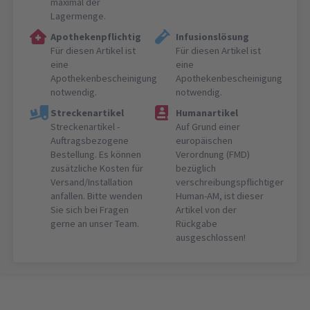
maximal der
Lagermenge.
Apothekenpflichtig
Infusionslösung
Für diesen Artikel ist
Für diesen Artikel ist
eine
eine
Apothekenbescheinigung
Apothekenbescheinigung
notwendig.
notwendig.
Streckenartikel
Humanartikel
Streckenartikel -
Auf Grund einer
Auftragsbezogene
europäischen
Bestellung. Es können
Verordnung (FMD)
zusätzliche Kosten für
bezüglich
Versand/Installation
verschreibungspflichtiger
anfallen. Bitte wenden
Human-AM, ist dieser
Sie sich bei Fragen
Artikel von der
gerne an unser Team.
Rückgabe
ausgeschlossen!