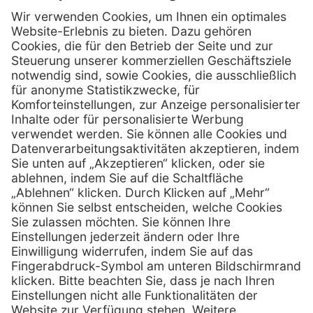
Kontakt
MediQuick Arzt- und Krankenhausbedarfshandel GmbH
Hans-Wunderlich-Straße 7
D-49078 Osnabrück
0800 - 633 43 66
Telefon:
info @ mediquick.de
E-Mail:
Services
Hilfe
Serviceversprechen
FAQs
Sprechstundenbedarf
Kontakt
Retoure anmelden
Lob & Kritik
Zertifikat
Rechtliches
AGB