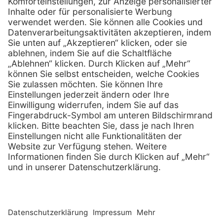
0800 - 633 43 66
Telefon:
info @ mediquick.de
E-Mail:
Services
Hilfe
Serviceversprechen
FAQs
Sprechstundenbedarf
Kontakt
Retoure anmelden
Lob & Kritik
Zertifikat
Rechtliches
AGB
Impressum
Datenschutz
Nachhaltigkeit
E-Rechnung