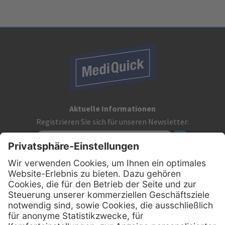
Aktuelle Informationen
Registrieren Sie sich für unseren Newsletter:
Kontakt
MediQuick Arzt- und Krankenhausbedarfshandel GmbH
Hans-Wunderlich-Straße 7
D-49078 Osnabrück