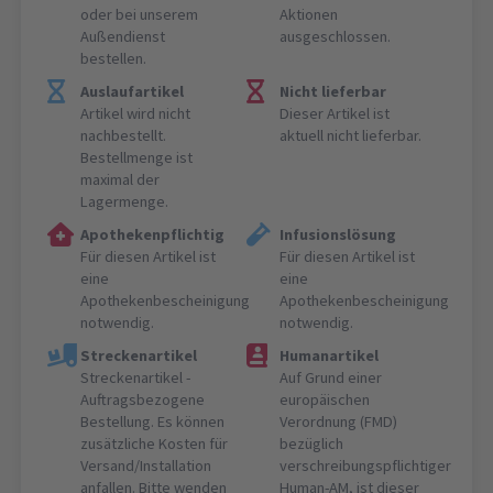
oder bei unserem
Aktionen
Außendienst
ausgeschlossen.
bestellen.
Auslaufartikel
Nicht lieferbar
Artikel wird nicht
Dieser Artikel ist
nachbestellt.
aktuell nicht lieferbar.
Bestellmenge ist
maximal der
Lagermenge.
Apothekenpflichtig
Infusionslösung
Für diesen Artikel ist
Für diesen Artikel ist
eine
eine
Apothekenbescheinigung
Apothekenbescheinigung
notwendig.
notwendig.
Streckenartikel
Humanartikel
Streckenartikel -
Auf Grund einer
Auftragsbezogene
europäischen
Bestellung. Es können
Verordnung (FMD)
zusätzliche Kosten für
bezüglich
Versand/Installation
verschreibungspflichtiger
anfallen. Bitte wenden
Human-AM, ist dieser