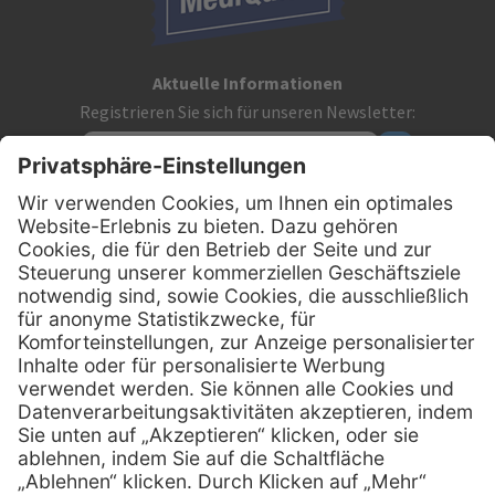
Aktuelle Informationen
Registrieren Sie sich für unseren Newsletter:
Kontakt
MediQuick Arzt- und Krankenhausbedarfshandel GmbH
Hans-Wunderlich-Straße 7
D-49078 Osnabrück
0800 - 633 43 66
Telefon:
info @ mediquick.de
E-Mail:
Services
Hilfe