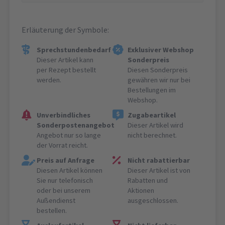
Erläuterung der Symbole:
Sprechstundenbedarf
Exklusiver Webshop
Dieser Artikel kann
Sonderpreis
per Rezept bestellt
Diesen Sonderpreis
werden.
gewähren wir nur bei
Bestellungen im
Webshop.
Unverbindliches
Zugabeartikel
Sonderpostenangebot
Dieser Artikel wird
Angebot nur so lange
nicht berechnet.
der Vorrat reicht.
Preis auf Anfrage
Nicht rabattierbar
Diesen Artikel können
Dieser Artikel ist von
Sie nur telefonisch
Rabatten und
oder bei unserem
Aktionen
Außendienst
ausgeschlossen.
bestellen.