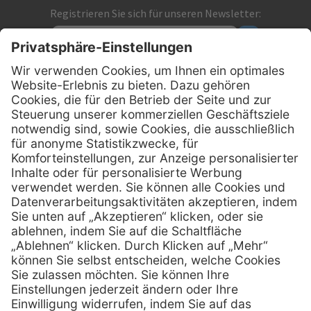
Registrieren Sie sich für unseren Newsletter:
Kontakt
MediQuick Arzt- und Krankenhausbedarfshandel GmbH
Hans-Wunderlich-Straße 7
D-49078 Osnabrück
0800 - 633 43 66
Telefon:
info @ mediquick.de
E-Mail:
Services
Hilfe
Serviceversprechen
FAQs
Sprechstundenbedarf
Kontakt
Retoure anmelden
Lob & Kritik