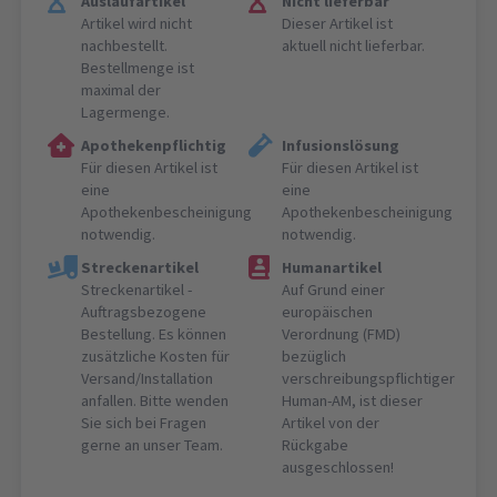
Auslaufartikel
Nicht lieferbar
Artikel wird nicht
Dieser Artikel ist
nachbestellt.
aktuell nicht lieferbar.
Bestellmenge ist
maximal der
Lagermenge.
Apothekenpflichtig
Infusionslösung
Für diesen Artikel ist
Für diesen Artikel ist
eine
eine
Apothekenbescheinigung
Apothekenbescheinigung
notwendig.
notwendig.
Streckenartikel
Humanartikel
Streckenartikel -
Auf Grund einer
Auftragsbezogene
europäischen
Bestellung. Es können
Verordnung (FMD)
zusätzliche Kosten für
bezüglich
Versand/Installation
verschreibungspflichtiger
anfallen. Bitte wenden
Human-AM, ist dieser
Sie sich bei Fragen
Artikel von der
gerne an unser Team.
Rückgabe
ausgeschlossen!