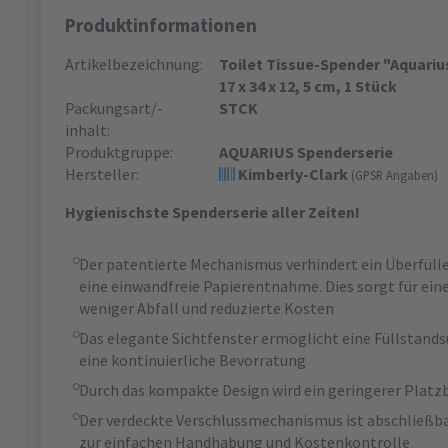
Produktinformationen
Artikelbezeichnung:
Toilet Tissue-Spender "Aquariu
17 x 34 x 12, 5 cm, 1 Stück
Packungsart/-
STCK
inhalt:
Produktgruppe:
AQUARIUS Spenderserie
Hersteller:
Kimberly-Clark
(GPSR Angaben)
Hygienischste Spenderserie aller Zeiten!
Der patentierte Mechanismus verhindert ein Überfüll
eine einwandfreie Papierentnahme. Dies sorgt für ein
weniger Abfall und reduzierte Kosten
Das elegante Sichtfenster ermöglicht eine Füllstands
eine kontinuierliche Bevorratung
Durch das kompakte Design wird ein geringerer Platz
Der verdeckte Verschlussmechanismus ist abschließbar
zur einfachen Handhabung und Kostenkontrolle