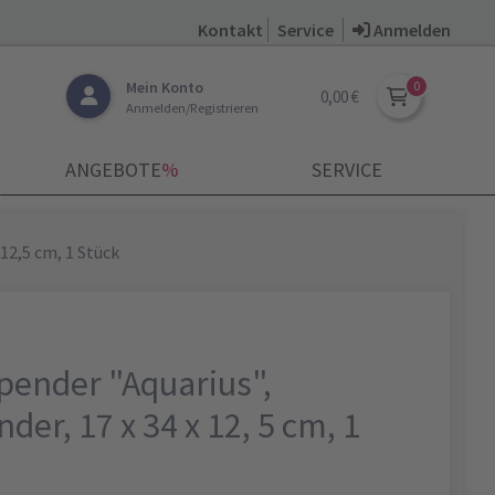
Kontakt
Service
Anmelden
Mein Konto
0,00 €
Anmelden/Registrieren
ANGEBOTE
­%
SERVICE
 12,5 cm, 1 Stück
Spender "Aquarius",
der, 17 x 34 x 12, 5 cm, 1