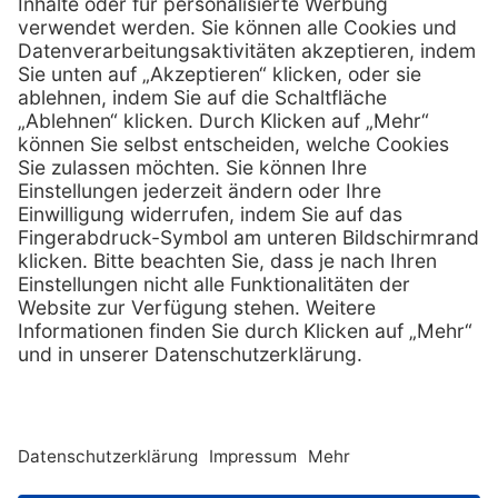
0800 - 633 43 66
Telefon:
info @ mediquick.de
E-Mail:
Services
Hilfe
Serviceversprechen
FAQs
Sprechstundenbedarf
Kontakt
Retoure anmelden
Lob & Kritik
Zertifikat
Rechtliches
AGB
Impressum
Datenschutz
Nachhaltigkeit
E-Rechnung