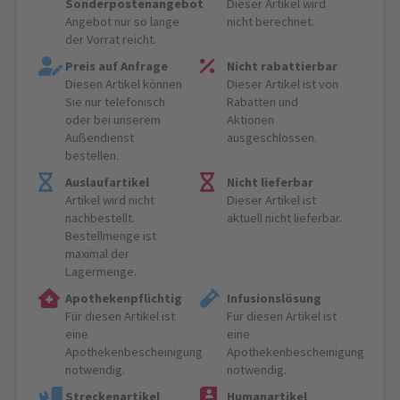
Sonderpostenangebot
Dieser Artikel wird
Angebot nur so lange
nicht berechnet.
der Vorrat reicht.
Preis auf Anfrage
Nicht rabattierbar
Diesen Artikel können
Dieser Artikel ist von
Sie nur telefonisch
Rabatten und
oder bei unserem
Aktionen
Außendienst
ausgeschlossen.
bestellen.
Auslaufartikel
Nicht lieferbar
Artikel wird nicht
Dieser Artikel ist
nachbestellt.
aktuell nicht lieferbar.
Bestellmenge ist
maximal der
Lagermenge.
Apothekenpflichtig
Infusionslösung
Für diesen Artikel ist
Für diesen Artikel ist
eine
eine
Apothekenbescheinigung
Apothekenbescheinigung
notwendig.
notwendig.
Streckenartikel
Humanartikel