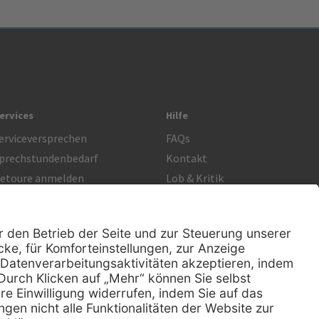
ervices
Hilfe
erviceversprechen
FAQs
prechstundenbedarf
Kontakt
etoure anmelden
Lob & Kritik
Rechtliches
AGB
Impressum
Datenschutz
Nachhaltigkeit
E-Rechnung