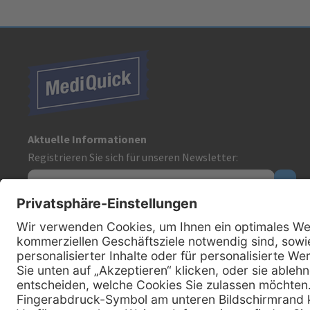
Aktuelle Informationen
Registrieren Sie sich für unseren Newsletter:
Kontakt
MediQuick Arzt- und Krankenhausbedarfshandel GmbH
Hans-Wunderlich-Straße 7
D-49078 Osnabrück