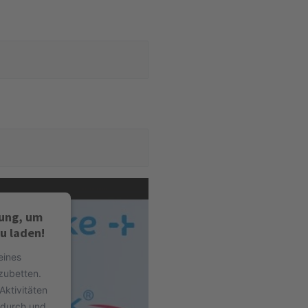
ung, um
u laden!
eines
nzubetten.
Aktivitäten
s durch und