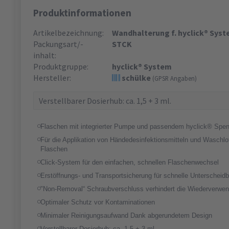
Produktinformationen
Artikelbezeichnung:
Wandhalterung f. hyclick® Syst
Packungsart/-
STCK
inhalt:
Produktgruppe:
hyclick® System
Hersteller:
schülke
(GPSR Angaben)
Verstellbarer Dosierhub: ca. 1,5 + 3 ml.
Flaschen mit integrierter Pumpe und passendem hyclick® Spe
Für die Applikation von Händedesinfektionsmitteln und Waschlo
Flaschen
Click-System für den einfachen, schnellen Flaschenwechsel
Erstöffnungs- und Transportsicherung für schnelle Unterscheidb
"Non-Removal“ Schraubverschluss verhindert die Wiederverwe
Optimaler Schutz vor Kontaminationen
Minimaler Reinigungsaufwand Dank abgerundetem Design
Verstellbarer Dosierhub: ca. 1,5 + 3 ml