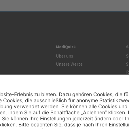
MediQuick
S
Über uns
S
Unsere Werte
S
R
Zertifikat