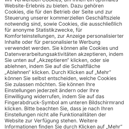
Kontakt
MediQuick Arzt- und Krankenhausbedarfshandel GmbH
Hans-Wunderlich-Straße 7
D-49078 Osnabrück
0800 - 633 43 66
Telefon:
info @ mediquick.de
E-Mail:
Services
Hilfe
Serviceversprechen
FAQs
Sprechstundenbedarf
Kontakt
Retoure anmelden
Lob & Kritik
Zertifikat
Rechtliches
AGB
Impressum