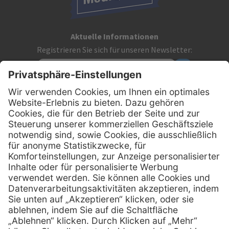
Aktuelle Informationen
Registrieren Sie sich für unseren Newsletter:
Kontakt
MediQuick Arzt- und Krankenhausbedarfshandel GmbH
Hans-Wunderlich-Straße 7
D-49078 Osnabrück
0800 - 633 43 66
Telefon:
info @ mediquick.de
E-Mail:
Services
Hilfe