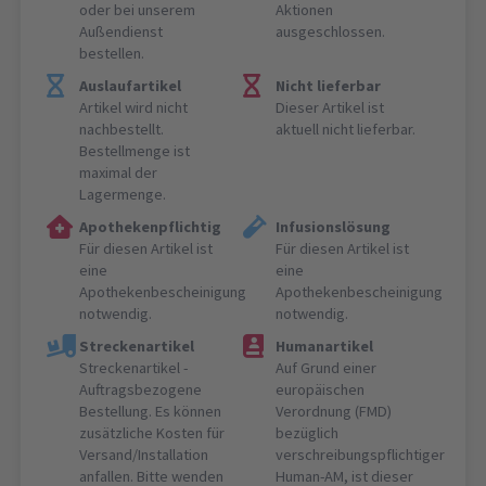
oder bei unserem
Aktionen
Außendienst
ausgeschlossen.
bestellen.
Auslaufartikel
Nicht lieferbar
Artikel wird nicht
Dieser Artikel ist
nachbestellt.
aktuell nicht lieferbar.
Bestellmenge ist
maximal der
Lagermenge.
Apothekenpflichtig
Infusionslösung
Für diesen Artikel ist
Für diesen Artikel ist
eine
eine
Apothekenbescheinigung
Apothekenbescheinigung
notwendig.
notwendig.
Streckenartikel
Humanartikel
Streckenartikel -
Auf Grund einer
Auftragsbezogene
europäischen
Bestellung. Es können
Verordnung (FMD)
zusätzliche Kosten für
bezüglich
Versand/Installation
verschreibungspflichtiger
anfallen. Bitte wenden
Human-AM, ist dieser