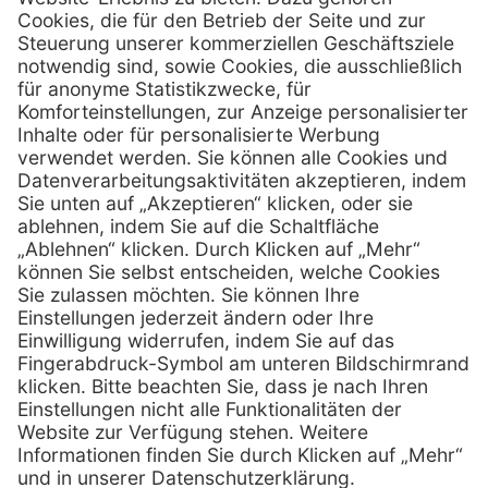
MediQuick Arzt- und Krankenhausbedarfshandel GmbH
Hans-Wunderlich-Straße 7
D-49078 Osnabrück
0800 - 633 43 66
Telefon:
info @ mediquick.de
E-Mail:
Services
Hilfe
Serviceversprechen
FAQs
Sprechstundenbedarf
Kontakt
Retoure anmelden
Lob & Kritik
Zertifikat
Rechtliches
AGB
Impressum
Datenschutz