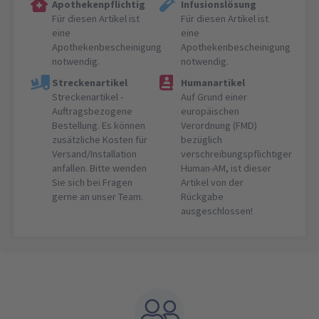
Apothekenpflichtig
Infusionslösung
Für diesen Artikel ist
Für diesen Artikel ist
eine
eine
Apothekenbescheinigung
Apothekenbescheinigung
notwendig.
notwendig.
Streckenartikel
Humanartikel
Streckenartikel -
Auf Grund einer
Auftragsbezogene
europäischen
Bestellung. Es können
Verordnung (FMD)
zusätzliche Kosten für
bezüglich
Versand/Installation
verschreibungspflichtiger
anfallen. Bitte wenden
Human-AM, ist dieser
Sie sich bei Fragen
Artikel von der
gerne an unser Team.
Rückgabe
ausgeschlossen!