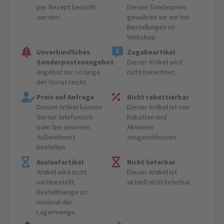
per Rezept bestellt
Diesen Sonderpreis
werden.
gewähren wir nur bei
Bestellungen im
Webshop.
Unverbindliches
Zugabeartikel
Sonderpostenangebot
Dieser Artikel wird
Angebot nur so lange
nicht berechnet.
der Vorrat reicht.
Preis auf Anfrage
Nicht rabattierbar
Diesen Artikel können
Dieser Artikel ist von
Sie nur telefonisch
Rabatten und
oder bei unserem
Aktionen
Außendienst
ausgeschlossen.
bestellen.
Auslaufartikel
Nicht lieferbar
Artikel wird nicht
Dieser Artikel ist
nachbestellt.
aktuell nicht lieferbar.
Bestellmenge ist
maximal der
Lagermenge.