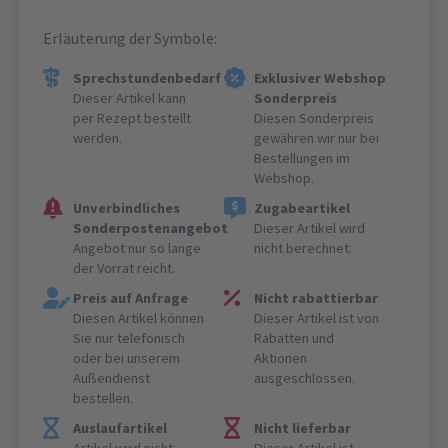
Erläuterung der Symbole:
Sprechstundenbedarf
Exklusiver Webshop
Dieser Artikel kann
Sonderpreis
per Rezept bestellt
Diesen Sonderpreis
werden.
gewähren wir nur bei
Bestellungen im
Webshop.
Unverbindliches
Zugabeartikel
Sonderpostenangebot
Dieser Artikel wird
Angebot nur so lange
nicht berechnet.
der Vorrat reicht.
Preis auf Anfrage
Nicht rabattierbar
Diesen Artikel können
Dieser Artikel ist von
Sie nur telefonisch
Rabatten und
oder bei unserem
Aktionen
Außendienst
ausgeschlossen.
bestellen.
Auslaufartikel
Nicht lieferbar