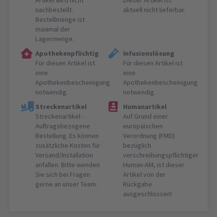
Artikel wird nicht
Dieser Artikel ist
nachbestellt.
aktuell nicht lieferbar.
Bestellmenge ist
maximal der
Lagermenge.
Apothekenpflichtig
Infusionslösung
Für diesen Artikel ist
Für diesen Artikel ist
eine
eine
Apothekenbescheinigung
Apothekenbescheinigung
notwendig.
notwendig.
Streckenartikel
Humanartikel
Streckenartikel -
Auf Grund einer
Auftragsbezogene
europäischen
Bestellung. Es können
Verordnung (FMD)
zusätzliche Kosten für
bezüglich
Versand/Installation
verschreibungspflichtiger
anfallen. Bitte wenden
Human-AM, ist dieser
Sie sich bei Fragen
Artikel von der
gerne an unser Team.
Rückgabe
ausgeschlossen!