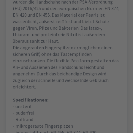
wurden die Handschuhe nach der PSA-Verordnung
(EU) 2016/425 und den europäischen Normen EN 374,
EN 420 und EN 455. Das Material der Pearls ist
wasserdicht, äußerst reißfest und bietet Schutz
gegen Viren, Pilze und Bakterien. Das latex-,
thiuram- und proteinfreie Nitril ist außerdem
überaus sanft zur Haut.
Die angerauten Fingerspitzen ermöglichen einen
sicheren Griff, ohne das Tastempfinden
einzuschränken. Die flexible Passform gestalten das
An- und Ausziehen des Handschuhs leicht und
angenehm. Durch das beidhändige Design wird
zugleich der schnelle und wechselnde Gebrauch
erleichtert.
Spezifikationen:
- unsteril
- puderfrei
- Rollrand
- mikrogeraute Fingerspitzen
- hergestellt nach EN 455, EN 374, EN 420