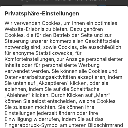
Kontakt
MediQuick Arzt- und Krankenhausbedarfshandel GmbH
Hans-Wunderlich-Straße 7
D-49078 Osnabrück
0800 - 633 43 66
Telefon:
info @ mediquick.de
E-Mail:
Services
Hilfe
Serviceversprechen
FAQs
Sprechstundenbedarf
Kontakt
Retoure anmelden
Lob & Kritik