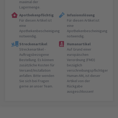
maximal der
Lagermenge.
Apothekenpflichtig
Infusionslösung
Für diesen Artikel ist
Für diesen Artikel ist
eine
eine
Apothekenbescheinigung
Apothekenbescheinigung
notwendig.
notwendig.
Streckenartikel
Humanartikel
Streckenartikel -
Auf Grund einer
Auftragsbezogene
europäischen
Bestellung. Es können
Verordnung (FMD)
zusätzliche Kosten für
bezüglich
Versand/Installation
verschreibungspflichtiger
anfallen. Bitte wenden
Human-AM, ist dieser
Sie sich bei Fragen
Artikel von der
gerne an unser Team.
Rückgabe
ausgeschlossen!