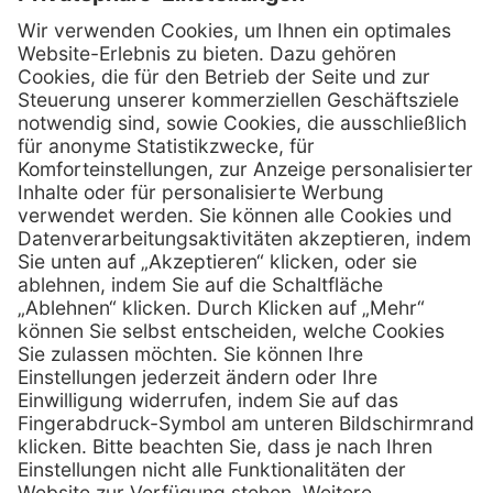
Kontakt
MediQuick Arzt- und Krankenhausbedarfshandel GmbH
Hans-Wunderlich-Straße 7
D-49078 Osnabrück
0800 - 633 43 66
Telefon:
info @ mediquick.de
E-Mail:
Services
Hilfe
Serviceversprechen
FAQs
Sprechstundenbedarf
Kontakt
Retoure anmelden
Lob & Kritik
Zertifikat
Rechtliches
AGB