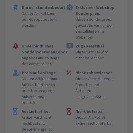
Sprechstundenbedarf
Exklusiver Webshop
Dieser Artikel kann
Sonderpreis
per Rezept bestellt
Diesen Sonderpreis
werden.
gewähren wir nur bei
Bestellungen im
Webshop.
Unverbindliches
Zugabeartikel
Sonderpostenangebot
Dieser Artikel wird
Angebot nur so lange
nicht berechnet.
der Vorrat reicht.
Preis auf Anfrage
Nicht rabattierbar
Diesen Artikel können
Dieser Artikel ist von
Sie nur telefonisch
Rabatten und
oder bei unserem
Aktionen
Außendienst
ausgeschlossen.
bestellen.
Auslaufartikel
Nicht lieferbar
Artikel wird nicht
Dieser Artikel ist
nachbestellt.
aktuell nicht lieferbar.
Bestellmenge ist