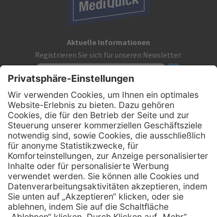
Aktuelle Informationen
Registrieren Sie sich für unseren Newsletter:
Kontakt
MediQuick Arzt- und Krankenhausbedarfshandel GmbH
Hans-Wunderlich-Straße 7
D-49078 Osnabrück
0800 - 633 43 66
Telefon:
info @ mediquick.de
E-Mail:
Services
Hilfe