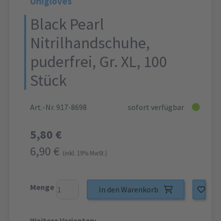
Unigloves
Black Pearl
Nitrilhandschuhe,
puderfrei, Gr. XL, 100
Stück
Art.-Nr. 917-8698
sofort verfügbar
5,80 €
6,90 €
(inkl. 19% MwSt.)
Menge
In den Warenkorb
Weitere Varianten: