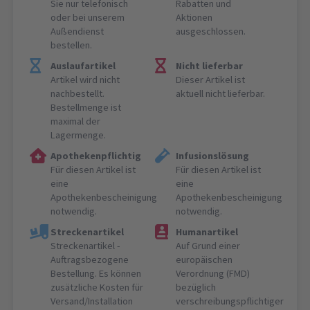
Sie nur telefonisch
Rabatten und
oder bei unserem
Aktionen
Außendienst
ausgeschlossen.
bestellen.
Auslaufartikel
Nicht lieferbar
Artikel wird nicht
Dieser Artikel ist
nachbestellt.
aktuell nicht lieferbar.
Bestellmenge ist
maximal der
Lagermenge.
Apothekenpflichtig
Infusionslösung
Für diesen Artikel ist
Für diesen Artikel ist
eine
eine
Apothekenbescheinigung
Apothekenbescheinigung
notwendig.
notwendig.
Streckenartikel
Humanartikel
Streckenartikel -
Auf Grund einer
Auftragsbezogene
europäischen
Bestellung. Es können
Verordnung (FMD)
zusätzliche Kosten für
bezüglich
Versand/Installation
verschreibungspflichtiger