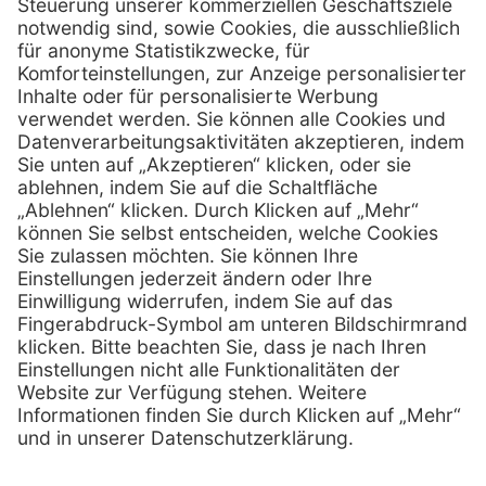
Hans-Wunderlich-Straße 7
D-49078 Osnabrück
0800 - 633 43 66
Telefon:
info @ mediquick.de
E-Mail:
Services
Hilfe
Serviceversprechen
FAQs
Sprechstundenbedarf
Kontakt
Retoure anmelden
Lob & Kritik
Zertifikat
Rechtliches
AGB
Impressum
Datenschutz
Nachhaltigkeit