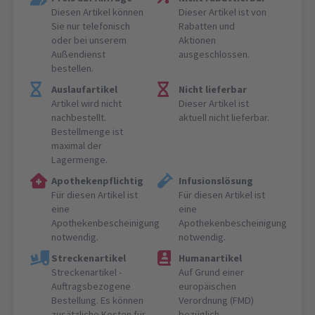
Diesen Artikel können
Dieser Artikel ist von
Sie nur telefonisch
Rabatten und
oder bei unserem
Aktionen
Außendienst
ausgeschlossen.
bestellen.
Auslaufartikel
Nicht lieferbar
Artikel wird nicht
Dieser Artikel ist
nachbestellt.
aktuell nicht lieferbar.
Bestellmenge ist
maximal der
Lagermenge.
Apothekenpflichtig
Infusionslösung
Für diesen Artikel ist
Für diesen Artikel ist
eine
eine
Apothekenbescheinigung
Apothekenbescheinigung
notwendig.
notwendig.
Streckenartikel
Humanartikel
Streckenartikel -
Auf Grund einer
Auftragsbezogene
europäischen
Bestellung. Es können
Verordnung (FMD)
zusätzliche Kosten für
bezüglich