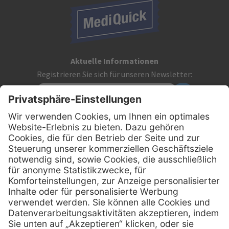
Aktuelle Informationen
Registrieren Sie sich für unseren Newsletter:
Kontakt
MediQuick Arzt- und Krankenhausbedarfshandel GmbH
Hans-Wunderlich-Straße 7
D-49078 Osnabrück
0800 - 633 43 66
Telefon:
info @ mediquick.de
E-Mail: