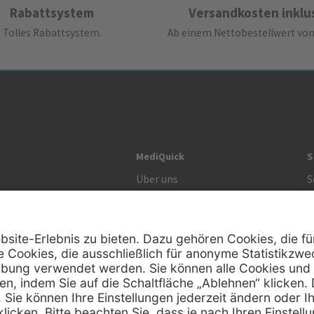
Rabattsystem
Versandkosten inklu
Tolles Rabattsystem.
Ab einem Nettobestellwert von 
MediQuick
S
Über uns
S
Unsere Werte
S
R
Zertifikat