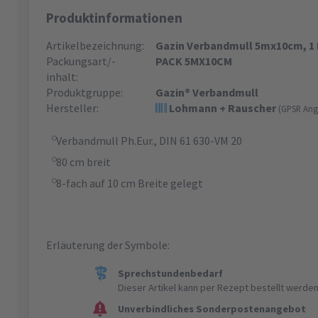
Produktinformationen
Artikelbezeichnung:
Gazin Verbandmull 5mx10cm, 1 
Packungsart/-
PACK 5MX10CM
inhalt:
Produktgruppe:
Gazin® Verbandmull
Hersteller:
Lohmann + Rauscher
(GPSR Ang
Verbandmull Ph.Eur., DIN 61 630-VM 20
80 cm breit
8-fach auf 10 cm Breite gelegt
Erläuterung der Symbole:
Sprechstundenbedarf
Dieser Artikel kann per Rezept bestellt werden
Unverbindliches Sonderpostenangebot