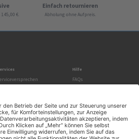
sive
Einfach retournieren
145,00 €.
Abholung ohne Aufpreis.
ervices
Hilfe
erviceversprechen
FAQs
prechstundenbedarf
Kontakt
etoure anmelden
Lob & Kritik
Rechtliches
AGB
Impressum
Datenschutz