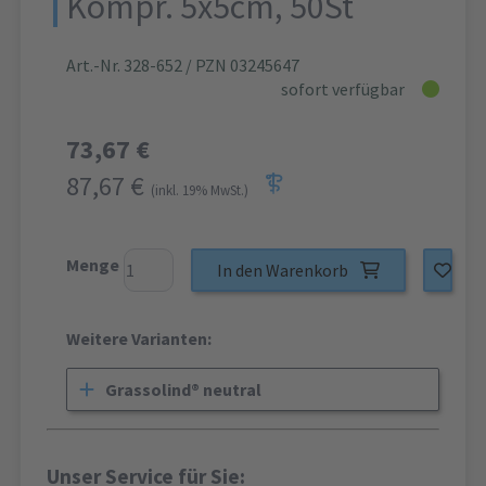
Kompr. 5x5cm, 50St
Art.-Nr. 328-652
/ PZN 03245647
sofort verfügbar
73,67 €
87,67 €
(inkl. 19% MwSt.)
Menge
In den Warenkorb
Weitere Varianten:
Grassolind® neutral
Unser Service für Sie: