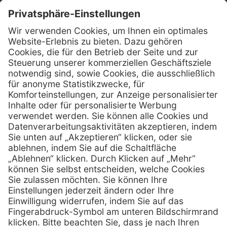
Kontakt
MediQuick Arzt- und Krankenhausbedarfshandel GmbH
Hans-Wunderlich-Straße 7
D-49078 Osnabrück
0800 - 633 43 66
Telefon:
info @ mediquick.de
E-Mail:
Services
Hilfe
Serviceversprechen
FAQs
Sprechstundenbedarf
Kontakt
Retoure anmelden
Lob & Kritik
Zertifikat
Rechtliches