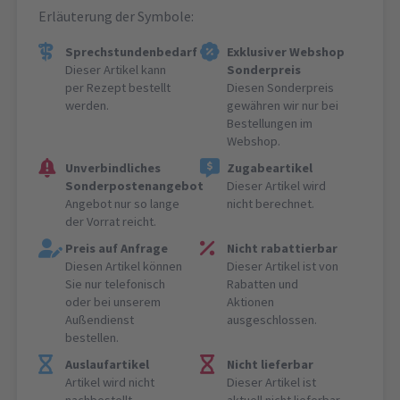
Erläuterung der Symbole:
Sprechstundenbedarf
Exklusiver Webshop
Dieser Artikel kann
Sonderpreis
per Rezept bestellt
Diesen Sonderpreis
werden.
gewähren wir nur bei
Bestellungen im
Webshop.
Unverbindliches
Zugabeartikel
Sonderpostenangebot
Dieser Artikel wird
Angebot nur so lange
nicht berechnet.
der Vorrat reicht.
Preis auf Anfrage
Nicht rabattierbar
Diesen Artikel können
Dieser Artikel ist von
Sie nur telefonisch
Rabatten und
oder bei unserem
Aktionen
Außendienst
ausgeschlossen.
bestellen.
Auslaufartikel
Nicht lieferbar
Artikel wird nicht
Dieser Artikel ist