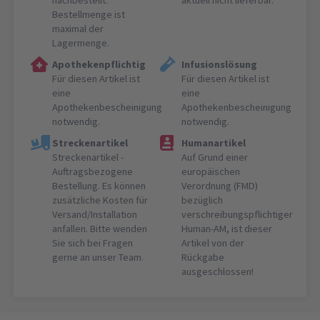
nachbestellt.
aktuell nicht lieferbar.
Bestellmenge ist
maximal der
Lagermenge.
Apothekenpflichtig
Infusionslösung
Für diesen Artikel ist
Für diesen Artikel ist
eine
eine
Apothekenbescheinigung
Apothekenbescheinigung
notwendig.
notwendig.
Streckenartikel
Humanartikel
Streckenartikel -
Auf Grund einer
Auftragsbezogene
europäischen
Bestellung. Es können
Verordnung (FMD)
zusätzliche Kosten für
bezüglich
Versand/Installation
verschreibungspflichtiger
anfallen. Bitte wenden
Human-AM, ist dieser
Sie sich bei Fragen
Artikel von der
gerne an unser Team.
Rückgabe
ausgeschlossen!