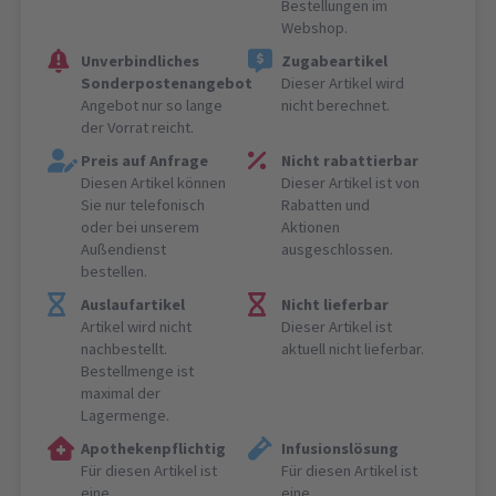
Bestellungen im
Webshop.
Unverbindliches
Zugabeartikel
Sonderpostenangebot
Dieser Artikel wird
Angebot nur so lange
nicht berechnet.
der Vorrat reicht.
Preis auf Anfrage
Nicht rabattierbar
Diesen Artikel können
Dieser Artikel ist von
Sie nur telefonisch
Rabatten und
oder bei unserem
Aktionen
Außendienst
ausgeschlossen.
bestellen.
Auslaufartikel
Nicht lieferbar
Artikel wird nicht
Dieser Artikel ist
nachbestellt.
aktuell nicht lieferbar.
Bestellmenge ist
maximal der
Lagermenge.
Apothekenpflichtig
Infusionslösung
Für diesen Artikel ist
Für diesen Artikel ist
eine
eine