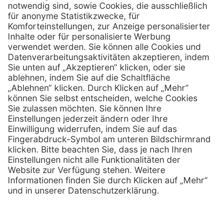
Hans-Wunderlich-Straße 7
D-49078 Osnabrück
0800 - 633 43 66
Telefon:
info @ mediquick.de
E-Mail:
Services
Hilfe
Serviceversprechen
FAQs
Sprechstundenbedarf
Kontakt
Retoure anmelden
Lob & Kritik
Zertifikat
Rechtliches
AGB
Impressum
Datenschutz
Nachhaltigkeit