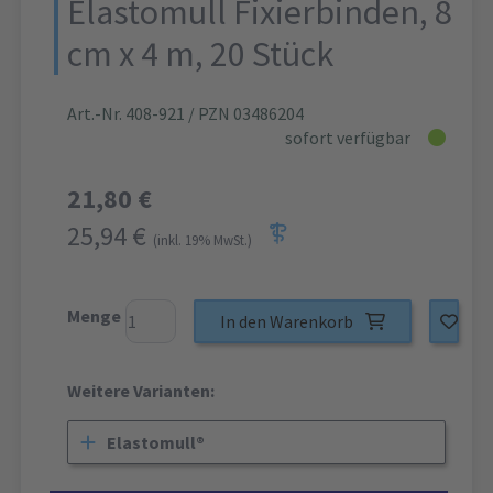
Elastomull Fixierbinden, 8
cm x 4 m, 20 Stück
Art.-Nr. 408-921
/ PZN 03486204
sofort verfügbar
21,80 €
25,94 €
(inkl. 19% MwSt.)
Menge
In den Warenkorb
Weitere Varianten:
Elastomull®