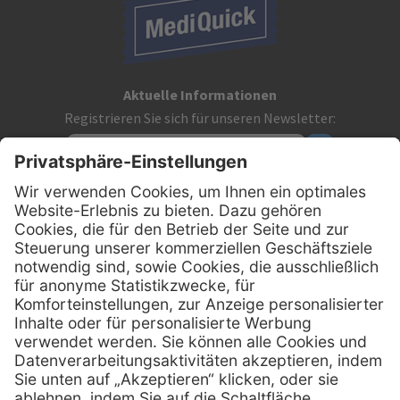
Aktuelle Informationen
Registrieren Sie sich für unseren Newsletter:
Kontakt
MediQuick Arzt- und Krankenhausbedarfshandel GmbH
Hans-Wunderlich-Straße 7
D-49078 Osnabrück
0800 - 633 43 66
Telefon:
info @ mediquick.de
E-Mail: