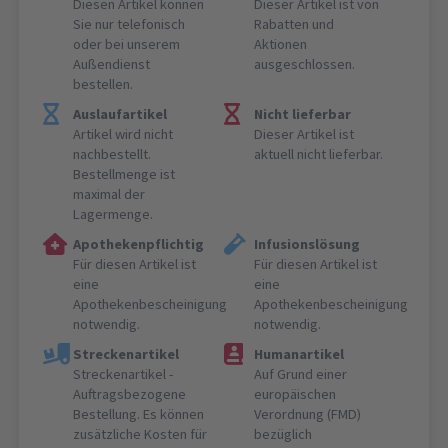
Diesen Artikel können
Dieser Artikel ist von
Sie nur telefonisch
Rabatten und
oder bei unserem
Aktionen
Außendienst
ausgeschlossen.
bestellen.
Auslaufartikel
Nicht lieferbar
Artikel wird nicht
Dieser Artikel ist
nachbestellt.
aktuell nicht lieferbar.
Bestellmenge ist
maximal der
Lagermenge.
Apothekenpflichtig
Infusionslösung
Für diesen Artikel ist
Für diesen Artikel ist
eine
eine
Apothekenbescheinigung
Apothekenbescheinigung
notwendig.
notwendig.
Streckenartikel
Humanartikel
Streckenartikel -
Auf Grund einer
Auftragsbezogene
europäischen
Bestellung. Es können
Verordnung (FMD)
zusätzliche Kosten für
bezüglich