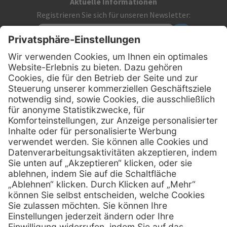
Aktuelle Informationen
Registrieren Sie sich für unseren Newsletter:
Kontakt
MediQuick Arzt- und Krankenhausbedarfshandel GmbH
Hans-Wunderlich-Straße 7
D-49078 Osnabrück
0800 - 633 43 66
Telefon:
info @ mediquick.de
E-Mail:
Services
Hilfe
Serviceversprechen
FAQs
Sprechstundenbedarf
Kontakt