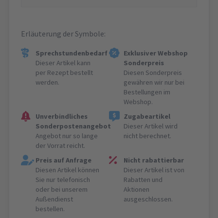
Erläuterung der Symbole:
Sprechstundenbedarf
Exklusiver Webshop
Dieser Artikel kann
Sonderpreis
per Rezept bestellt
Diesen Sonderpreis
werden.
gewähren wir nur bei
Bestellungen im
Webshop.
Unverbindliches
Zugabeartikel
Sonderpostenangebot
Dieser Artikel wird
Angebot nur so lange
nicht berechnet.
der Vorrat reicht.
Preis auf Anfrage
Nicht rabattierbar
Diesen Artikel können
Dieser Artikel ist von
Sie nur telefonisch
Rabatten und
oder bei unserem
Aktionen
Außendienst
ausgeschlossen.
bestellen.