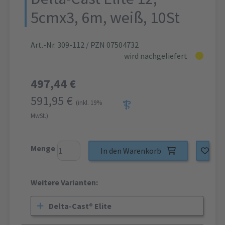
5cmx3, 6m, weiß, 10St
Art.-Nr. 309-112
/ PZN 07504732
wird nachgeliefert
497,44 €
591,95 €
(inkl. 19%
MwSt.)
Menge
In den Warenkorb
Weitere Varianten:
Delta-Cast® Elite