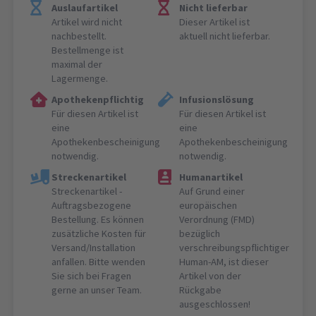
Auslaufartikel
Nicht lieferbar
Artikel wird nicht
Dieser Artikel ist
nachbestellt.
aktuell nicht lieferbar.
Bestellmenge ist
maximal der
Lagermenge.
Apothekenpflichtig
Infusionslösung
Für diesen Artikel ist
Für diesen Artikel ist
eine
eine
Apothekenbescheinigung
Apothekenbescheinigung
notwendig.
notwendig.
Streckenartikel
Humanartikel
Streckenartikel -
Auf Grund einer
Auftragsbezogene
europäischen
Bestellung. Es können
Verordnung (FMD)
zusätzliche Kosten für
bezüglich
Versand/Installation
verschreibungspflichtiger
anfallen. Bitte wenden
Human-AM, ist dieser
Sie sich bei Fragen
Artikel von der
gerne an unser Team.
Rückgabe
ausgeschlossen!