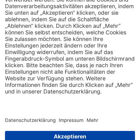
info @ mediquick.de
E-Mail:
Services
Hilfe
Serviceversprechen
FAQs
Sprechstundenbedarf
Kontakt
Retoure anmelden
Lob & Kritik
Zertifikat
Rechtliches
AGB
Impressum
Datenschutz
Nachhaltigkeit
E-Rechnung
Copyright © 2026 MediQuick Arzt-