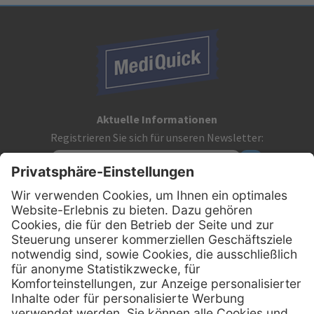
Aktuelle Informationen
Registrieren Sie sich für unseren Newsletter:
Kontakt
MediQuick Arzt- und Krankenhausbedarfshandel GmbH
Hans-Wunderlich-Straße 7
D-49078 Osnabrück
0800 - 633 43 66
Telefon: