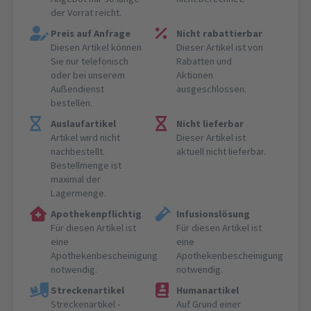
der Vorrat reicht.
Preis auf Anfrage
Nicht rabattierbar
Diesen Artikel können
Dieser Artikel ist von
Sie nur telefonisch
Rabatten und
oder bei unserem
Aktionen
Außendienst
ausgeschlossen.
bestellen.
Auslaufartikel
Nicht lieferbar
Artikel wird nicht
Dieser Artikel ist
nachbestellt.
aktuell nicht lieferbar.
Bestellmenge ist
maximal der
Lagermenge.
Apothekenpflichtig
Infusionslösung
Für diesen Artikel ist
Für diesen Artikel ist
eine
eine
Apothekenbescheinigung
Apothekenbescheinigung
notwendig.
notwendig.
Streckenartikel
Humanartikel
Streckenartikel -
Auf Grund einer