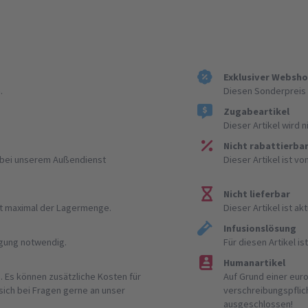
Exklusiver Websh
.
Diesen Sonderpreis 
Zugabeartikel
Dieser Artikel wird 
Nicht rabattierba
r bei unserem Außendienst
Dieser Artikel ist v
Nicht lieferbar
ist maximal der Lagermenge.
Dieser Artikel ist akt
Infusionslösung
igung notwendig.
Für diesen Artikel 
Humanartikel
. Es können zusätzliche Kosten für
Auf Grund einer eur
 sich bei Fragen gerne an unser
verschreibungspflic
ausgeschlossen!