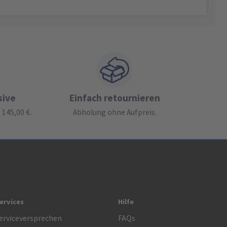
sive
Einfach retournieren
145,00 €.
Abholung ohne Aufpreis.
ervices
Hilfe
erviceversprechen
FAQs