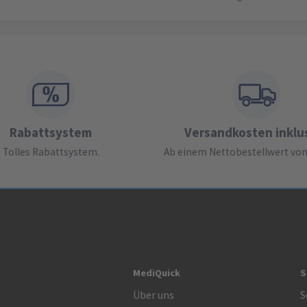
Rabattsystem
Versandkosten inklu
Tolles Rabattsystem.
Ab einem Nettobestellwert von 
MediQuick
S
Über uns
S